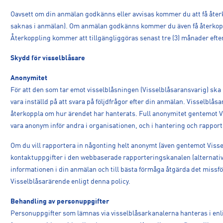
Oavsett om din anmälan godkänns eller avvisas kommer du att få åte
saknas i anmälan). Om anmälan godkänns kommer du även få återkopp
Återkoppling kommer att tillgängliggöras senast tre (3) månader efte
Skydd för visselblåsare
Anonymitet
För att den som tar emot visselblåsningen (Visselblåsaransvarig) ska
vara inställd på att svara på följdfrågor efter din anmälan. Visselblå
återkoppla om hur ärendet har hanterats. Full anonymitet gentemot V
vara anonym inför andra i organisationen, och i hantering och rapport 
Om du vill rapportera in någonting helt anonymt (även gentemot Visselb
kontaktuppgifter i den webbaserade rapporteringskanalen (alternativ
informationen i din anmälan och till bästa förmåga åtgärda det missf
Visselblåsarärende enligt denna policy.
Behandling av personuppgifter
Personuppgifter som lämnas via visselblåsarkanalerna hanteras i e