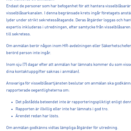
Endast de personer som har befogenhet för att hantera visselblåsa
visselblåsarkanalen. I denna begränsade krets ingår företagets anst
lyder under strikt sekretessåtagande. Deras åtgärder loggas och hante
expertis inkluderas i utredningen, efter samtycke från visselblåsaren. 
till sekretess.
Om anmälan berör någon inom HR-avdelningen eller Säkerhetschefen,
berörd person inte ingår.
Inom sju (7) dagar efter att anmälan har lämnats kommer du som vissel
dina kontaktuppgifter saknas i anmälan).
Ansvariga för visselblåsartjänsten beslutar om anmälan ska godkänna
rapporterade oegentligheterna om:
Det påstådda beteendet inte är rapporteringspliktigt enligt denn
Rapporten är illvillig eller inte har lämnats i god tro.
Ärendet redan har lösts.
Om anmälan godkänns vidtas lämpliga åtgärder för utredning.