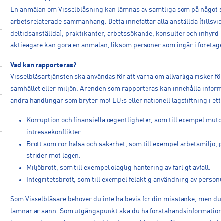
En anmälan om Visselblåsning kan lämnas av samtliga som på något sä
arbetsrelaterade sammanhang. Detta innefattar alla anställda (tillsvid
deltidsanställda), praktikanter, arbetssökande, konsulter och inhy
aktieägare kan göra en anmälan, liksom personer som ingår i företage
Vad kan rapporteras?
Visselblåsartjänsten ska användas för att varna om allvarliga risker 
samhället eller miljön. Ärenden som rapporteras kan innehålla inform
andra handlingar som bryter mot EU:s eller nationell lagstiftning i e
Korruption och finansiella oegentligheter, som till exempel muto
intressekonflikter.
Brott som rör hälsa och säkerhet, som till exempel arbetsmiljö,
strider mot lagen.
Miljöbrott, som till exempel olaglig hantering av farligt avfall.
Integritetsbrott, som till exempel felaktig användning av person
Som Visselblåsare behöver du inte ha bevis för din misstanke, men du
lämnar är sann. Som utgångspunkt ska du ha förstahandsinformation 