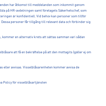
rärenden har åtkomst till meddelanden som inkommit genom
ällda på HR-avdelningen samt företagets Säkerhetschef, som
ringen är konfidentiell. Vid behov kan personer som tillför
Dessa personer får tillgång till relevant data och förbinder sig
 kommer en alternativ krets att sättas samman vari sådan
blåsare att få en bekräftelse på att den mottagits (gäller ej om
s eller avvisas. Visselblåsarenheten kommer avvisa de
a Policy för visselblåsartjänsten