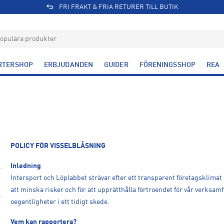
FRI FRAKT & FRIA RETURER TILL BUTIK
RTERSHOP
ERBJUDANDEN
GUIDER
FÖRENINGSSHOP
REA
POLICY FÖR VISSELBLÅSNING
Inledning
Intersport och Löplabbet strävar efter ett transparent företagsklimat o
att minska risker och för att upprätthålla förtroendet för vår verksa
oegentligheter i ett tidigt skede.
Vem kan rapportera?