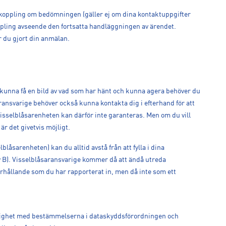
rkoppling om bedömningen (gäller ej om dina kontaktuppgifter
ling avseende den fortsatta handläggningen av ärendet.
r du gjort din anmälan.
 kunna få en bild av vad som har hänt och kunna agera behöver du
saransvarige behöver också kunna kontakta dig i efterhand för att
isselblåsarenheten kan därför inte garanteras. Men om du vill
är det givetvis möjligt.
låsarenheten) kan du alltid avstå från att fylla i dina
 B). Visselblåsaransvarige kommer då att ändå utreda
örhållande som du har rapporterat in, men då inte som ett
nlighet med bestämmelserna i dataskyddsförordningen och