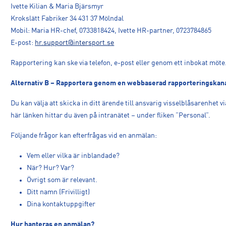
Ivette Kilian & Maria Bjärsmyr
Krokslätt Fabriker 34 431 37 Mölndal
Mobil: Maria HR-chef, 0733818424, Ivette HR-partner, 0723784865
E-post:
hr.support@intersport.se
Rapportering kan ske via telefon, e-post eller genom ett inbokat möte
Alternativ B – Rapportera genom en webbaserad rapporteringskan
Du kan välja att skicka in ditt ärende till ansvarig visselblåsarenhet v
här länken hittar du även på intranätet – under fliken ”Personal”.
Följande frågor kan efterfrågas vid en anmälan:
Vem eller vilka är inblandade?
När? Hur? Var?
Övrigt som är relevant.
Ditt namn (Frivilligt)
Dina kontaktuppgifter
Hur hanteras en anmälan?