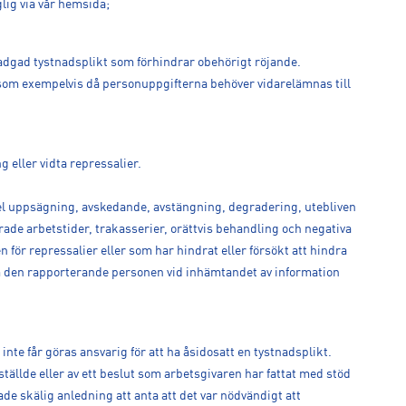
glig via vår hemsida;
dgad tystnadsplikt som förhindrar obehörigt röjande.
åsom exempelvis då personuppgifterna behöver vidarelämnas till
g eller vidta repressalier.
el uppsägning, avskedande, avstängning, degradering, utebliven
de arbetstider, trakasserier, orättvis behandling och negativa
n för repressalier eller som har hindrat eller försökt att hindra
 om den rapporterande personen vid inhämtandet av information
nte får göras ansvarig för att ha åsidosatt en tystnadsplikt.
ställde eller av ett beslut som arbetsgivaren har fattat med stöd
de skälig anledning att anta att det var nödvändigt att