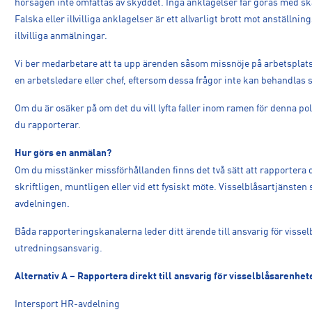
hörsägen inte omfattas av skyddet. Inga anklagelser får göras med sk
Falska eller illvilliga anklagelser är ett allvarligt brott mot anställni
illvilliga anmälningar.
Vi ber medarbetare att ta upp ärenden såsom missnöje på arbetsplat
en arbetsledare eller chef, eftersom dessa frågor inte kan behandlas
Om du är osäker på om det du vill lyfta faller inom ramen för denna po
du rapporterar.
Hur görs en anmälan?
Om du misstänker missförhållanden finns det två sätt att rapportera 
skriftligen, muntligen eller vid ett fysiskt möte. Visselblåsartjänsten 
avdelningen.
Båda rapporteringskanalerna leder ditt ärende till ansvarig för viss
utredningsansvarig.
Alternativ A – Rapportera direkt till ansvarig för visselblåsarenhet
Intersport HR-avdelning