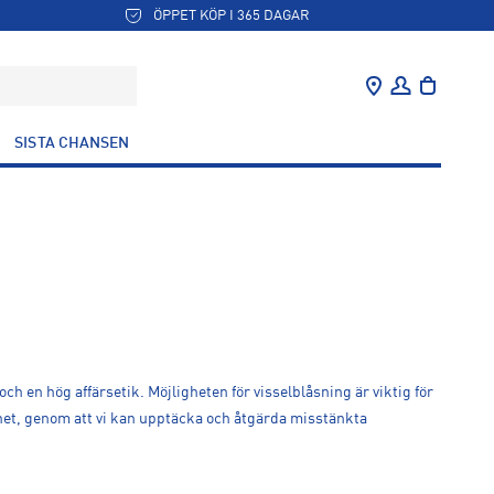
ÖPPET KÖP I 365 DAGAR
SISTA CHANSEN
ch en hög affärsetik. Möjligheten för visselblåsning är viktig för
mhet, genom att vi kan upptäcka och åtgärda misstänkta