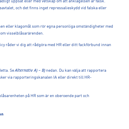
adligt uppsåt eller med vetskap om att anklagelsen är falsk.
ngsavtalet, och det finns inget repressalieskydd vid falska eller
sen eller klagomål som rör egna personliga omständigheter med
 som visselblåsarärenden.
licy råder vi dig att rådgöra med HR eller ditt fackförbund innan
Alternativ A) – B)
detta. Se
nedan. Du kan välja att rapportera
sker via rapporteringskanalen IA eller direkt till HR-
elblåsarenheten på HR som är en oberoende part och
en