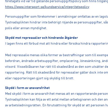
företagets vid var tid gällande personuppgiftspolicy som finns tillgän
https://www.intersport.se/kundservice/integritetspolicy
Personuppgifter som förekommer i anmälningar omfattas av en lagsta
Tystnadsplikten hindrar inte behörigt röjande av personuppgifter, s
polis eller annan myndighet.
Skydd mot repressalier och hindrande åtgärder
I lagen finns ett förbud mot att hindra eller försöka hindra rapporterin
Med repressalie menas olika former av bestraffningar som till exemp
befordran, ändrade arbetsuppgifter, omplacering, lönesänkning, ändra
vitsord. Visselblåsaren har rätt till skadestånd av den som utsätter de
rapportering. Rätt till skadestånd för repressalier gäller dock inte
eller rapporteringen gjort sig skyldig till brott.
Skydd i form av ansvarsfrihet
Med skydd i form av ansvarsfrihet menas att en rapporterande person i
Tystnadsplikten kan följa av ett avtal mellan arbetsgivaren och den an
av arbetsledningsrätten. En förutsättning för skydd är att personen ha