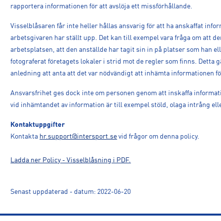
rapportera informationen för att avslöja ett missförhållande.
Visselblåsaren får inte heller hållas ansvarig för att ha anskaffat inf
arbetsgivaren har ställt upp. Det kan till exempel vara fråga om att d
arbetsplatsen, att den anställde har tagit sin in på platser som han eller
fotograferat företagets lokaler i strid mot de regler som finns. Detta 
anledning att anta att det var nödvändigt att inhämta informationen fö
Ansvarsfrihet ges dock inte om personen genom att inskaffa informati
vid inhämtandet av information är till exempel stöld, olaga intrång ell
Kontaktuppgifter
Kontakta
hr.support@intersport.se
vid frågor om denna policy.
Ladda ner Policy - Visselblåsning i PDF.
Senast uppdaterad - datum: 2022-06-20