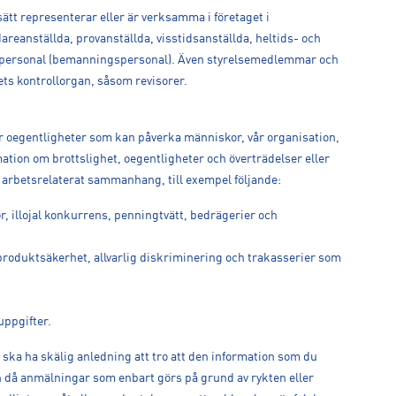
tt representerar eller är verksamma i företaget i
areanställda, provanställda, visstidsanställda, heltids- och
rd personal (bemanningspersonal). Även styrelsemedlemmar och
ts kontrollorgan, såsom revisorer.
för oegentligheter som kan påverka människor, vår organisation,
ation om brottslighet, oegentligheter och överträdelser eller
tt arbetsrelaterat sammanhang, till exempel följande:
r, illojal konkurrens, penningtvätt, bedrägerier och
 produktsäkerhet, allvarlig diskriminering och trakasserier som
uppgifter.
 ska ha skälig anledning att tro att den information som du
då anmälningar som enbart görs på grund av rykten eller