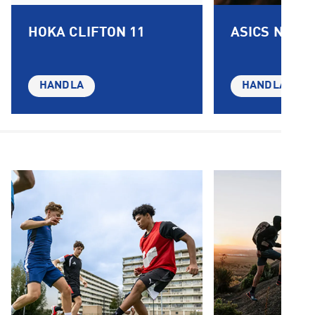
HOKA CLIFTON 11
ASICS NOVA
HANDLA
HANDLA