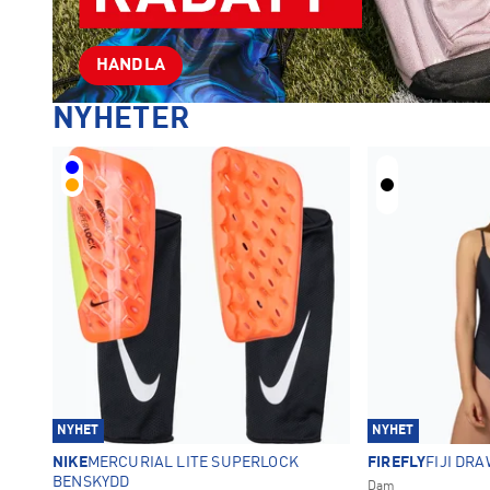
HANDLA
NYHETER
NYHET
NYHET
NIKE
MERCURIAL LITE SUPERLOCK
FIREFLY
FIJI DR
BENSKYDD
Dam