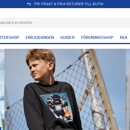
FRI FRAKT & FRIA RETURER TILL BUTIK
RTERSHOP
ERBJUDANDEN
GUIDER
FÖRENINGSSHOP
REA