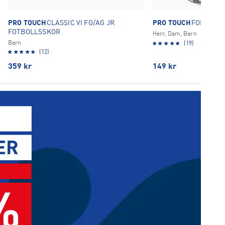
PRO TOUCH
CLASSIC VI FG/AG JR
PRO TOUCH
FORCE 20
FOTBOLLSSKOR
Herr, Dam, Barn
Barn
(19)
(12)
359
kr
149
kr