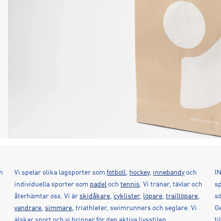
n
Vi spelar olika lagsporter som
fotboll
,
hockey
,
innebandy
och
IN
individuella sporter som
padel
och
tennis
. Vi tränar, tävlar och
sp
återhämtar oss. Vi är
skidåkare
,
cyklister
,
löpare
,
traillöpare
,
sö
vandrare
,
simmare
, triathleter, swimrunners och seglare. Vi
G
älskar sport och vi brinner för den aktiva livsstilen.
ti