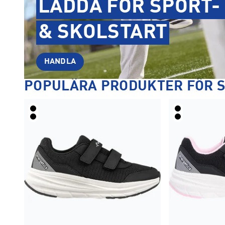
LADDA FÖR SPORT- 
& SKOLSTART
HANDLA
POPULÄRA PRODUKTER FÖR 