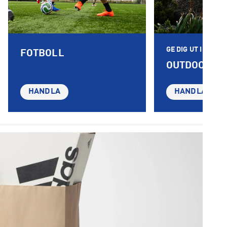
GE DIG UT I NATU
FOTBOLL
OUTDOOR
HANDLA
HANDLA