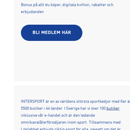
Bonus på allt du köper, digitala kvitton, rabatter och
erbjudanden
BLI MEDLEM HÄR
INTERSPORT är en av världens största sportkedjor med fler ä
5500 butiker i 44 länder. I Sverige har vi över 100
butiker
inklusive vår e-handel och är den ledande
omnikanalåterförsäljaren inom sport. Tillsammans med
Löplabbet erbjuds riktig sport för alla, oavsett om det är