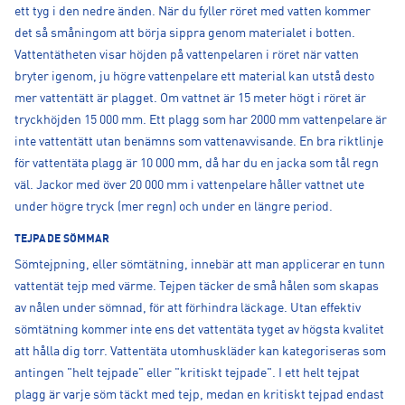
ett tyg i den nedre änden. När du fyller röret med vatten kommer
det så småningom att börja sippra genom materialet i botten.
Vattentätheten visar höjden på vattenpelaren i röret när vatten
bryter igenom, ju högre vattenpelare ett material kan utstå desto
mer vattentätt är plagget. Om vattnet är 15 meter högt i röret är
tryckhöjden 15 000 mm. Ett plagg som har 2000 mm vattenpelare är
inte vattentätt utan benämns som vattenavvisande. En bra riktlinje
för vattentäta plagg är 10 000 mm, då har du en jacka som tål regn
väl. Jackor med över 20 000 mm i vattenpelare håller vattnet ute
under högre tryck (mer regn) och under en längre period.
TEJPADE SÖMMAR
Sömtejpning, eller sömtätning, innebär att man applicerar en tunn
vattentät tejp med värme. Tejpen täcker de små hålen som skapas
av nålen under sömnad, för att förhindra läckage. Utan effektiv
sömtätning kommer inte ens det vattentäta tyget av högsta kvalitet
att hålla dig torr. Vattentäta utomhuskläder kan kategoriseras som
antingen "helt tejpade" eller "kritiskt tejpade". I ett helt tejpat
plagg är varje söm täckt med tejp, medan en kritiskt tejpad endast