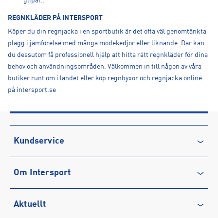
glipar..
REGNKLÄDER PÅ INTERSPORT
Köper du din regnjacka i en sportbutik är det ofta väl genomtänkta
plagg i jämförelse med många modekedjor eller liknande. Där kan
du dessutom få professionell hjälp att hitta rätt regnkläder för dina
behov och användningsområden. Välkommen in till någon av våra
butiker runt om i landet eller köp regnbyxor och regnjacka online
på intersport.se
Kundservice
Kontakta oss
Om Intersport
Vanliga frågor & svar
Återkallelse
Club INTERSPORT
Aktuellt
Köpvillkor
Karriär på INTERSPORT