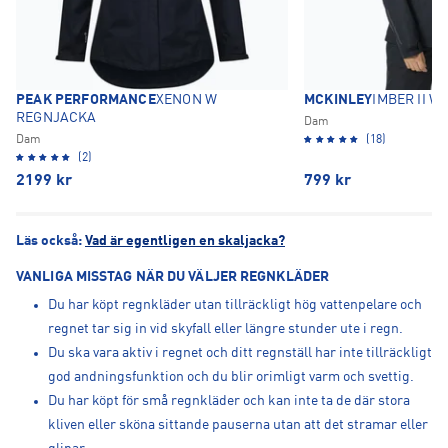
PEAK PERFORMANCE
XENON W
MCKINLEY
IMBER II 
REGNJACKA
Dam
Dam
(18)
(2)
2199
kr
799
kr
Läs också:
Vad är egentligen en skaljacka?
VANLIGA MISSTAG NÄR DU VÄLJER REGNKLÄDER
Du har köpt regnkläder utan tillräckligt hög vattenpelare och
regnet tar sig in vid skyfall eller längre stunder ute i regn.
Du ska vara aktiv i regnet och ditt regnställ har inte tillräckligt
god andningsfunktion och du blir orimligt varm och svettig.
Du har köpt för små regnkläder och kan inte ta de där stora
kliven eller sköna sittande pauserna utan att det stramar eller