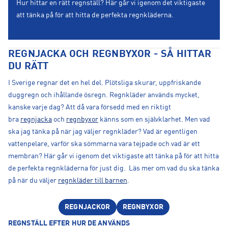
Hur hittar en rätt regnställ? Här går vi igenom det viktigaste
att tänka på för att hitta de perfekta regnkläderna.
REGNJACKA OCH REGNBYXOR - SÅ HITTAR
DU RÄTT
I Sverige regnar det en hel del. Plötsliga skurar, uppfriskande
duggregn och ihållande ösregn. Regnkläder används mycket,
kanske varje dag? Att då vara försedd med en riktigt
bra
regnjacka
och
regnbyxor
känns som en självklarhet. Men vad
ska jag tänka på när jag väljer regnkläder? Vad är egentligen
vattenpelare, varför ska sömmarna vara tejpade och vad är ett
membran? Här går vi igenom det viktigaste att tänka på för att hitta
de perfekta regnkläderna för just dig. Läs mer om vad du ska tänka
på när du väljer
regnkläder till barnen
.
REGNJACKOR
REGNBYXOR
REGNSTÄLL EFTER HUR DE ANVÄNDS