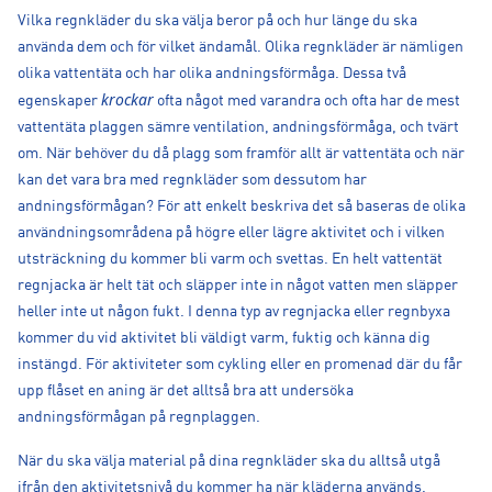
Vilka regnkläder du ska välja beror på och hur länge du ska
använda dem och för vilket ändamål. Olika regnkläder är nämligen
olika vattentäta och har olika andningsförmåga. Dessa två
krockar
egenskaper
ofta något med varandra och ofta har de mest
vattentäta plaggen sämre ventilation, andningsförmåga, och tvärt
om. När behöver du då plagg som framför allt är vattentäta och när
kan det vara bra med regnkläder som dessutom har
andningsförmågan? För att enkelt beskriva det så baseras de olika
användningsområdena på högre eller lägre aktivitet och i vilken
utsträckning du kommer bli varm och svettas. En helt vattentät
regnjacka är helt tät och släpper inte in något vatten men släpper
heller inte ut någon fukt. I denna typ av regnjacka eller regnbyxa
kommer du vid aktivitet bli väldigt varm, fuktig och känna dig
instängd. För aktiviteter som cykling eller en promenad där du får
upp flåset en aning är det alltså bra att undersöka
andningsförmågan på regnplaggen.
När du ska välja material på dina regnkläder ska du alltså utgå
ifrån den aktivitetsnivå du kommer ha när kläderna används.