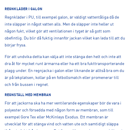
REGNKLÄDER I GALON
Regnkläder i PU, till exempel galon, är väldigt vattentåliga då de
inte släpper in något vatten alls. Men de släpper inte heller ut
någon fukt, vilket gör att ventilationen i tyget är så gott som
obefintlig. Du blir då fuktig innanför jackan vilket kan leda till att du
börjar frysa.
För att undvika detta kan välja att inte stänga den helt och inte att
dra åt för mycket runt ärmarna eller ha ett bra fukttransporterande
plagg under. En regnjacka i galon eller liknande är alltså bra om du
är på lekplatsen, kollar på en fotbollsmatch eller promenerar till
och från bussen i regnet.
REGNSTÄLL MED MEMBRAN
För att jackorna ska ha mer ventilerande egenskaper bör de vara i
polyester och försedda med någon form av membran, som till
exempel Gore Tex eller McKinleys Exodus. Ett membran är
utvecklat för att stänga vind och vatten ute och samtidigt släppa