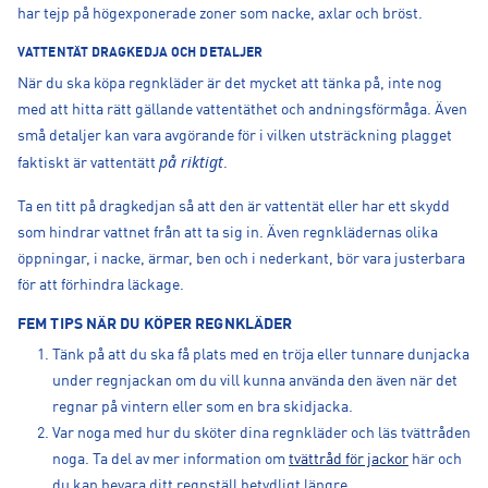
har tejp på högexponerade zoner som nacke, axlar och bröst.
VATTENTÄT DRAGKEDJA OCH DETALJER
När du ska köpa regnkläder är det mycket att tänka på, inte nog
med att hitta rätt gällande vattentäthet och andningsförmåga. Även
små detaljer kan vara avgörande för i vilken utsträckning plagget
på riktigt
faktiskt är vattentätt
.
Ta en titt på dragkedjan så att den är vattentät eller har ett skydd
som hindrar vattnet från att ta sig in. Även regnklädernas olika
öppningar, i nacke, ärmar, ben och i nederkant, bör vara justerbara
för att förhindra läckage.
FEM TIPS NÄR DU KÖPER REGNKLÄDER
Tänk på att du ska få plats med en tröja eller tunnare dunjacka
under regnjackan om du vill kunna använda den även när det
regnar på vintern eller som en bra skidjacka.
Var noga med hur du sköter dina regnkläder och läs tvättråden
noga. Ta del av mer information om
tvättråd för jackor
här och
du kan bevara ditt regnställ betydligt längre.