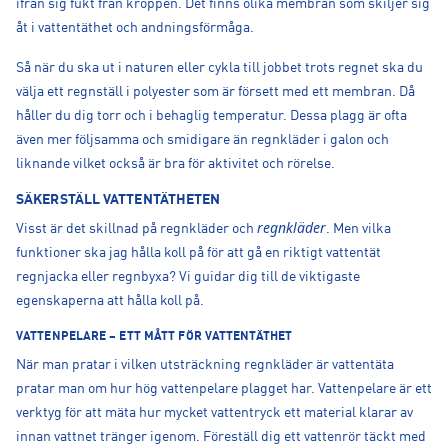
ifrån sig fukt från kroppen. Det finns olika membran som skiljer sig
åt i vattentäthet och andningsförmåga.
Så när du ska ut i naturen eller cykla till jobbet trots regnet ska du
välja ett regnställ i polyester som är försett med ett membran. Då
håller du dig torr och i behaglig temperatur. Dessa plagg är ofta
även mer följsamma och smidigare än regnkläder i galon och
liknande vilket också är bra för aktivitet och rörelse.
SÄKERSTÄLL VATTENTÄTHETEN
regnkläder
Visst är det skillnad på regnkläder och
. Men vilka
funktioner ska jag hålla koll på för att gå en riktigt vattentät
regnjacka eller regnbyxa? Vi guidar dig till de viktigaste
egenskaperna att hålla koll på.
VATTENPELARE – ETT MÅTT FÖR VATTENTÄTHET
När man pratar i vilken utsträckning regnkläder är vattentäta
pratar man om hur hög vattenpelare plagget har. Vattenpelare är ett
verktyg för att mäta hur mycket vattentryck ett material klarar av
innan vattnet tränger igenom. Föreställ dig ett vattenrör täckt med