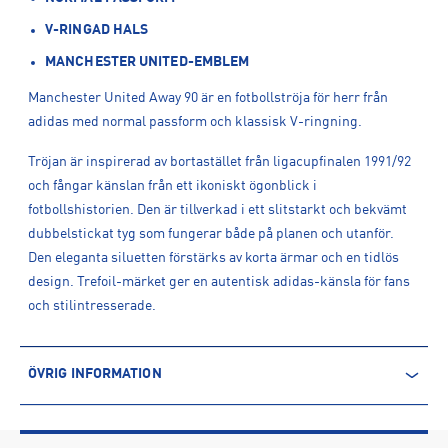
V-RINGAD HALS
MANCHESTER UNITED-EMBLEM
Manchester United Away 90 är en fotbollströja för herr från
adidas med normal passform och klassisk V-ringning.
Tröjan är inspirerad av bortastället från ligacupfinalen 1991/92
och fångar känslan från ett ikoniskt ögonblick i
fotbollshistorien. Den är tillverkad i ett slitstarkt och bekvämt
dubbelstickat tyg som fungerar både på planen och utanför.
Den eleganta siluetten förstärks av korta ärmar och en tidlös
design. Trefoil-märket ger en autentisk adidas-känsla för fans
och stilintresserade.
ÖVRIG INFORMATION
ARTIKELINFORMATION
Produktnummer: 1620844