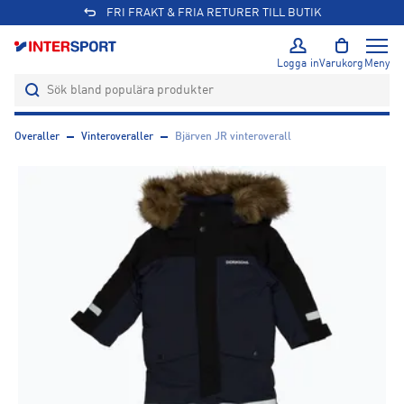
FRI FRAKT & FRIA RETURER TILL BUTIK
Logga in
Varukorg
Meny
Overaller
Vinteroveraller
Bjärven JR vinteroverall