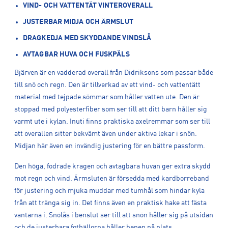
VIND- OCH VATTENTÄT VINTEROVERALL
JUSTERBAR MIDJA OCH ÄRMSLUT
DRAGKEDJA MED SKYDDANDE VINDSLÅ
AVTAGBAR HUVA OCH FUSKPÄLS
Bjärven är en vadderad overall från Didriksons som passar både
till snö och regn. Den är tillverkad av ett vind- och vattentätt
material med tejpade sömmar som håller vatten ute. Den är
stoppad med polyesterfiber som ser till att ditt barn håller sig
varmt ute i kylan. Inuti finns praktiska axelremmar som ser till
att overallen sitter bekvämt även under aktiva lekar i snön.
Midjan här även en invändig justering för en bättre passform.
Den höga, fodrade kragen och avtagbara huvan ger extra skydd
mot regn och vind. Ärmsluten är försedda med kardborreband
för justering och mjuka muddar med tumhål som hindar kyla
från att tränga sig in. Det finns även en praktisk hake att fästa
vantarna i. Snölås i benslut ser till att snön håller sig på utsidan
och de justerbara fothällorna håller benen på plats.