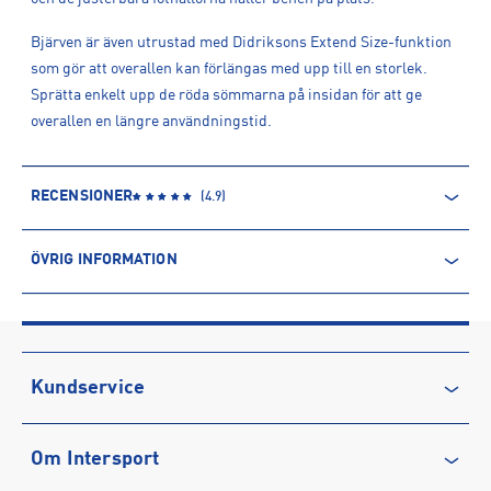
Bjärven är även utrustad med Didriksons Extend Size-funktion
som gör att overallen kan förlängas med upp till en storlek.
Sprätta enkelt upp de röda sömmarna på insidan för att ge
overallen en längre användningstid.
RECENSIONER
(
4.9
)
ÖVRIG INFORMATION
ARTIKELINFORMATION
Produktnummer: 1576304
Leverantörens produktnummer: 505466
Artikelnummer: 157630401-Navy Blue
Kundservice
Sporter:
Outdoor
Kontakta oss
Tillverkare
:
Didriksons Regnkläder AB
Om Intersport
Vanliga frågor & svar
Tillverkaradress
:
Prognosgatan 8, 50464, Borås, SE