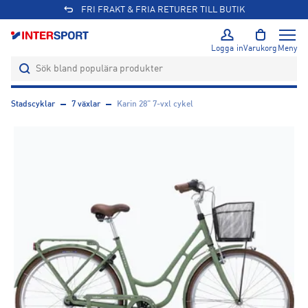
FRI FRAKT & FRIA RETURER TILL BUTIK
Logga in
Varukorg
Meny
Stadscyklar
7 växlar
Karin 28" 7-vxl cykel