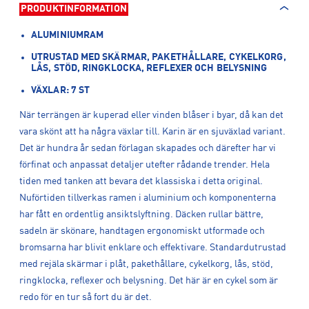
PRODUKTINFORMATION
ALUMINIUMRAM
UTRUSTAD MED SKÄRMAR, PAKETHÅLLARE, CYKELKORG,
LÅS, STÖD, RINGKLOCKA, REFLEXER OCH BELYSNING
VÄXLAR: 7 ST
När terrängen är kuperad eller vinden blåser i byar, då kan det
vara skönt att ha några växlar till. Karin är en sjuväxlad variant.
Det är hundra år sedan förlagan skapades och därefter har vi
förfinat och anpassat detaljer utefter rådande trender. Hela
tiden med tanken att bevara det klassiska i detta original.
Nuförtiden tillverkas ramen i aluminium och komponenterna
har fått en ordentlig ansiktslyftning. Däcken rullar bättre,
sadeln är skönare, handtagen ergonomiskt utformade och
bromsarna har blivit enklare och effektivare. Standardutrustad
med rejäla skärmar i plåt, pakethållare, cykelkorg, lås, stöd,
ringklocka, reflexer och belysning. Det här är en cykel som är
redo för en tur så fort du är det.