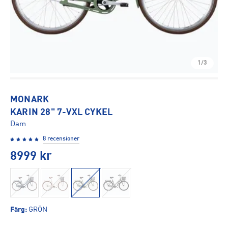
1/3
MONARK
KARIN 28" 7-VXL CYKEL
Dam
8 recensioner
8999
kr
Färg
:
GRÖN