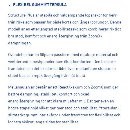
FLEXIBEL GUMMIYTTERSULA
Structure Plus är stabila och väldämpande löparskor för herr
från Nike som passar för både korta och långa löprundor. Denna
modell är en efterlängtad stabilitetssko som kombinerar riktigt
bra stöd, komfort och energiåtergivning från ZoomX-
dämpningen.
Ovandelen har en följsam passform med mjukare material och
ventilerande meshpaneler som ökar komforten. Den bredare
framfoten och det bredare stödet över mellanfoten skapar en
stabil bas och mjuk övergång från häl till tå.
Mellansulan är består av ett ReactX-skum och ZoomX som ger
bättre dämpning, stabilitet, komfort och ökad
energiåtergivning för att klara mil efter mil. Det ger även en
högre stapelhöjd vilket ger mer stöd och stabilitet. Yttersulan i
slitstarkt gummi har skåror under framfoten för flexibilitet och
lodräta skåror längs sidan för stabilitet.