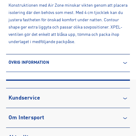
Konstruktionen med Air Zone minskar vikten genom att placera
isolering där den behövs som mest. Med 4 cm tjocklek kan du
justera fastheten för önskad komfort under natten. Contour
shape ger extra liggyta och passar olika sovpositioner. XPEL-
ventilen gör det enkelt att blåsa upp, tömma och packa ihop
underlaget i medföljande packpåse.
ÖVRIG INFORMATION
ARTIKELINFORMATION
Produktnummer: 1621882
Leverantörens produktnummer: 006508
Artikelnummer: 162188201-Woodbine
Kundservice
Sporter:
Outdoor
Kontakta oss
Tillverkare
:
Sea to Summit Pty Ltd
Om Intersport
Vanliga frågor & svar
Tillverkaradress
:
Am Stadtholz 24-26, 33609, Bielefeld, DE
Kontakt tillverkare
:
https://seatosummit.eu/
Återkallelse
Club INTERSPORT