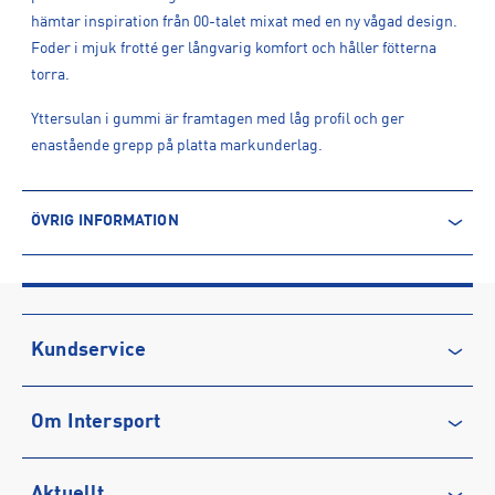
hämtar inspiration från 00-talet mixat med en ny vågad design.
Foder i mjuk frotté ger långvarig komfort och håller fötterna
torra.
Yttersulan i gummi är framtagen med låg profil och ger
enastående grepp på platta markunderlag.
ÖVRIG INFORMATION
ARTIKELINFORMATION
Produktnummer: 1626716
Leverantörens produktnummer: KI9409
Artikelnummer: 162671601-SESAME/AUCO/GUM5
Kundservice
Sporter:
Sportswear
Kontakta oss
Tillverkare
:
Adidas Sverige AB
Om Intersport
Vanliga frågor & svar
Tillverkaradress
:
Gustav III:s Boulevard 138, 169 70, Solna, SE
Kontakt tillverkare
:
https://www.adidas.se/
Återkallelse
Club INTERSPORT
Aktuellt