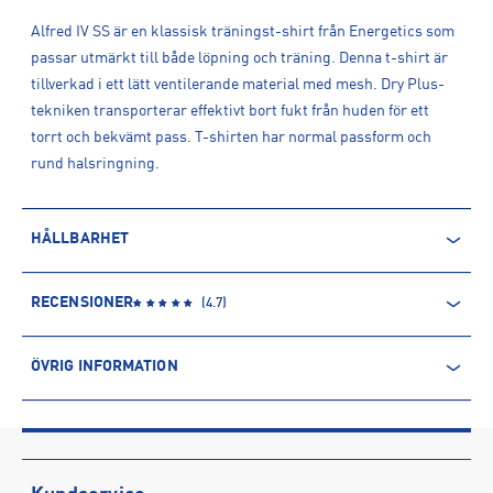
Alfred IV SS är en klassisk träningst-shirt från Energetics som
passar utmärkt till både löpning och träning. Denna t-shirt är
tillverkad i ett lätt ventilerande material med mesh. Dry Plus-
tekniken transporterar effektivt bort fukt från huden för ett
torrt och bekvämt pass. T-shirten har normal passform och
rund halsringning.
HÅLLBARHET
ÅTERVUNNEN POLYESTER
RECENSIONER
(
4.7
)
Polyesterfibern är baserad på petroleum och kommer därmed
från en icke-förnyelsebar källa. Produkter producerade av
ÖVRIG INFORMATION
återvunnen polyester kommer däremot främst från PET-flaskor.
Processen innebär minskade utsläpp av koldioxid och mindre
ARTIKELINFORMATION
användning av vatten och kemikalier.
Produktnummer: 1597233
Leverantörens produktnummer: 432588
Läs mer om hur Intersport tar ansvar för människa och miljö
Artikelnummer: 159723302-MELANGE/NAVY DARK/NAVY