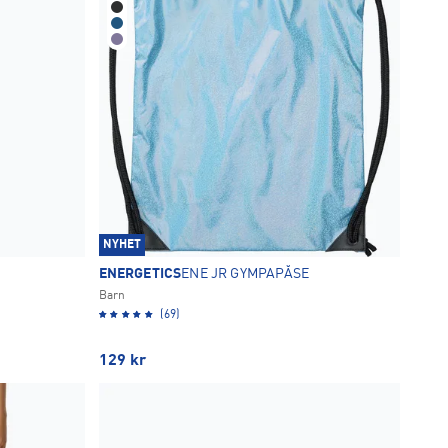
NYHET
ENERGETICS
ENE JR GYMPAPÅSE
Barn
(69)
129
kr