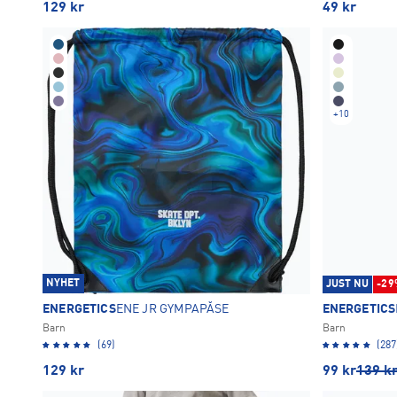
129
kr
49
kr
152
158
164
72
73
77
+
10
NYHET
JUST NU
-29
ENERGETICS
ENE JR GYMPAPÅSE
ENERGETICS
Barn
Barn
(69)
(287
129
kr
99
kr
139
k