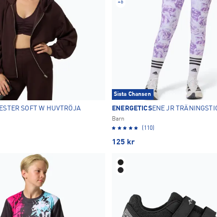
+
6
Sista Chansen
ESTER SOFT W HUVTRÖJA
ENERGETICS
ENE JR TRÄNINGSTI
Barn
(110)
125
kr