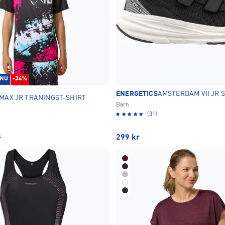
 NU
-34%
ENERGETICS
AMSTERDAM VII JR 
MAX JR TRÄNINGST-SHIRT
Barn
(31)
r
299
kr