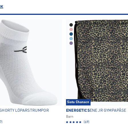
IK
L
XL
XXL
189
150
57
8
9
10
3
1
2
3
25
26
27
5
4
5
Röd
19
31
32
33
10
8
8
37
38
39
20
27
29
43
44
45
29
34
28
OK
98
104
110
Sista Chansen
1
1
48
SHORTY LÖPARSTRUMPOR
ENERGETICS
ENE JR GYMPAPÅSE
Barn
134
140
146
7)
65
70
67
(69)