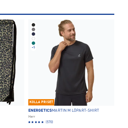
+
5
KOLLA PRISET
ENERGETICS
MARTIN M LÖPART-SHIRT
Herr
(570)