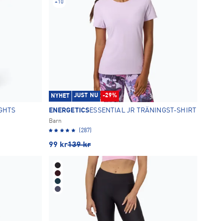
+
10
JUST NU
-29%
NYHET
GHTS
ENERGETICS
ESSENTIAL JR TRÄNINGST-SHIRT
Barn
(287)
99
kr
139
kr