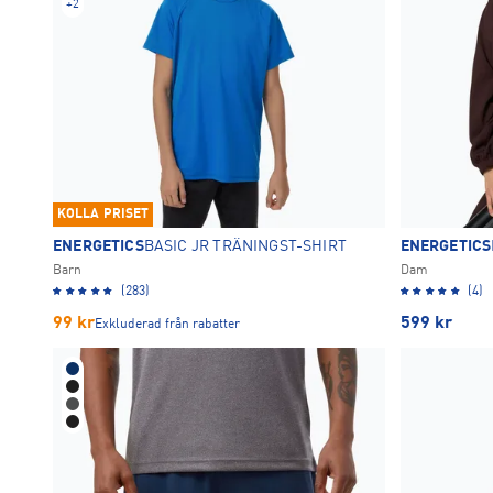
+
2
KOLLA PRISET
ENERGETICS
BASIC JR TRÄNINGST-SHIRT
ENERGETICS
Barn
Dam
(283)
(4)
99
kr
599
kr
Exkluderad från rabatter