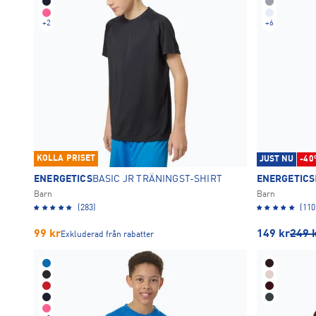
+
2
+
6
KOLLA PRISET
JUST NU
-40
ENERGETICS
BASIC JR TRÄNINGST-SHIRT
ENERGETICS
Barn
Barn
(283)
(110
99
kr
149
kr
249
Exkluderad från rabatter