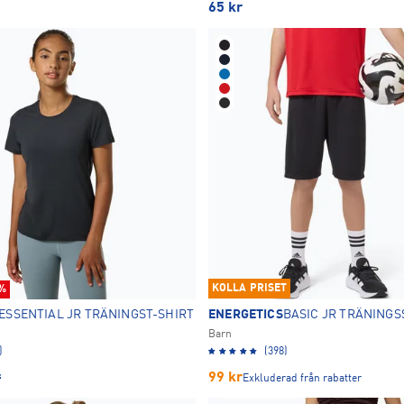
65
kr
170
176
LIGHT
65
2
1
KOLLA PRISET
%
ESSENTIAL JR TRÄNINGST-SHIRT
ENERGETICS
BASIC JR TRÄNING
Barn
)
(398)
r
99
kr
Exkluderad från rabatter