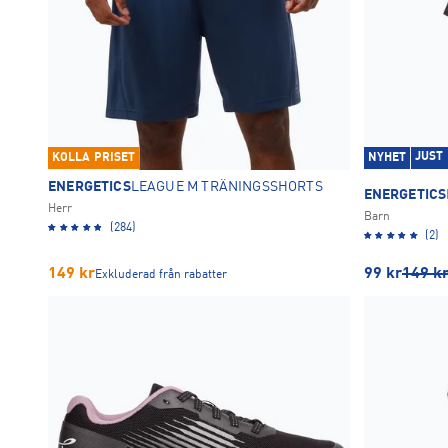
JUST
KOLLA PRISET
NYHET
ENERGETICS
LEAGUE M TRÄNINGSSHORTS
ENERGETICS
Herr
Barn
(284)
(2)
149
kr
99
kr
149
k
Exkluderad från rabatter