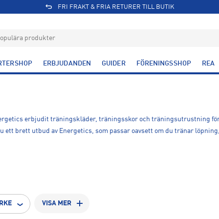
FRI FRAKT & FRIA RETURER TILL BUTIK
RTERSHOP
ERBJUDANDEN
GUIDER
FÖRENINGSSHOP
REA
ergetics erbjudit träningskläder, träningsskor och träningsutrustning för
r du ett brett utbud av Energetics, som passar oavsett om du tränar löpning
RKE
VISA MER