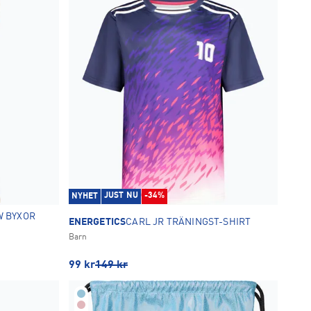
JUST NU
-34%
NYHET
W BYXOR
ENERGETICS
CARL JR TRÄNINGST-SHIRT
Barn
99
kr
149
kr