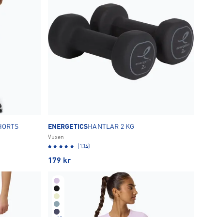
HORTS
ENERGETICS
HANTLAR 2 KG
Vuxen
(134)
179
kr