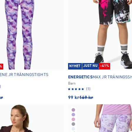
JUST NU
-41%
NYHET
%
ENE JR TRÄNINGSTIGHTS
ENERGETICS
MAX JR TRÄNINGSS
Barn
)
(1)
kr
99
kr
169
kr