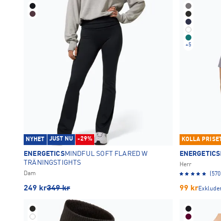
+
5
JUST NU
-29%
NYHET
KOLLA PRISE
ENERGETICS
MINDFUL SOFT FLARED W
ENERGETICS
TRÄNINGSTIGHTS
Herr
Dam
(570
249
kr
349
kr
99
kr
Exkluder