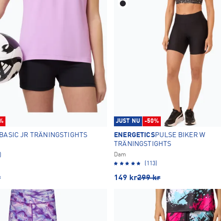
%
JUST NU
-50%
BASIC JR TRÄNINGSTIGHTS
ENERGETICS
PULSE BIKER W
TRÄNINGSTIGHTS
Dam
)
(113)
r
149
kr
299
kr