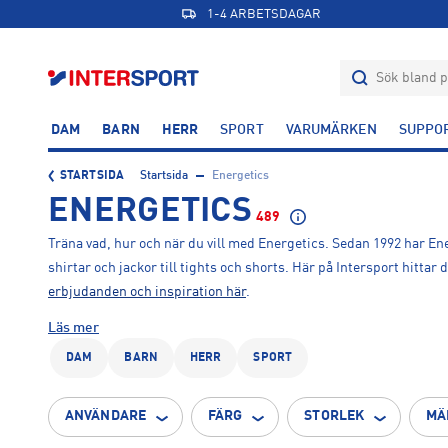
1-4 ARBETSDAGAR
DAM
BARN
HERR
SPORT
VARUMÄRKEN
SUPPO
STARTSIDA
Startsida
Energetics
ENERGETICS
489
Träna vad, hur och när du vill med Energetics. Sedan 1992 har En
shirtar och jackor till tights och shorts. Här på Intersport hitta
erbjudanden och inspiration här
.
Läs mer
DAM
BARN
HERR
SPORT
ANVÄNDARE
FÄRG
STORLEK
MÄ