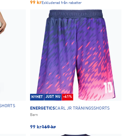
99
kr
Exkluderad från rabatter
JUST NU
-41%
NYHET
SSHORTS
ENERGETICS
CARL JR TRÄNINGSSHORTS
Barn
99
kr
169
kr