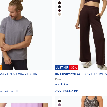
T
JUST NU
-33%
MARTIN M LÖPART-SHIRT
ENERGETICS
EFFIE SOFT TOUCH 
Dam
)
(1)
299
kr
449
kr
ad från rabatter