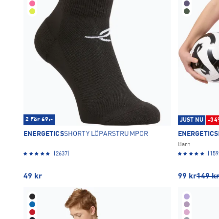
2 För 69:-
JUST NU
-34
ENERGETICS
SHORTY LÖPARSTRUMPOR
ENERGETICS
Barn
(2637)
(159
49
kr
99
kr
149
k