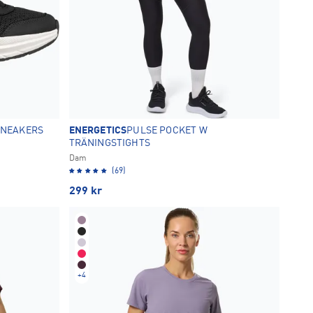
SNEAKERS
ENERGETICS
PULSE POCKET W
TRÄNINGSTIGHTS
Dam
(69)
299
kr
+
4