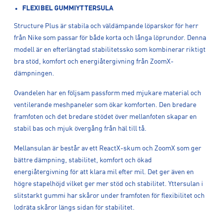
FLEXIBEL GUMMIYTTERSULA
Structure Plus är stabila och väldämpande löparskor för herr
från Nike som passar för både korta och långa löprundor. Denna
modell är en efterlängtad stabilitetssko som kombinerar riktigt
bra stöd, komfort och energiåtergivning från ZoomX-
dämpningen.
Ovandelen har en följsam passform med mjukare material och
ventilerande meshpaneler som ökar komforten. Den bredare
framfoten och det bredare stödet över mellanfoten skapar en
stabil bas och mjuk övergång från häl till tå.
Mellansulan är består av ett ReactX-skum och ZoomX som ger
bättre dämpning, stabilitet, komfort och ökad
energiåtergivning för att klara mil efter mil. Det ger även en
högre stapelhöjd vilket ger mer stöd och stabilitet. Yttersulan i
slitstarkt gummi har skåror under framfoten för flexibilitet och
lodräta skåror längs sidan för stabilitet.