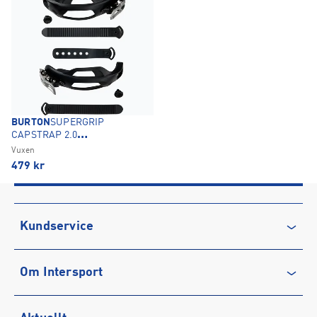
BURTON
SUPERGRIP
CAPSTRAP 2.0
SNOWBOARDBINDNING
Vuxen
479
kr
Kundservice
Kontakta oss
Om Intersport
Vanliga frågor & svar
Återkallelse
Club INTERSPORT