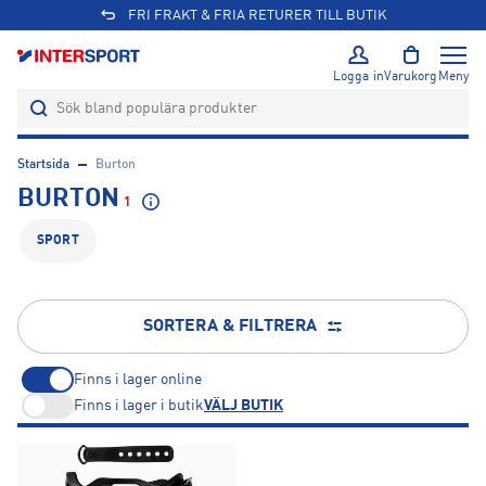
FRI FRAKT & FRIA RETURER TILL BUTIK
Logga in
Varukorg
Meny
Startsida
Burton
BURTON
1
SPORT
SORTERA & FILTRERA
Finns i lager online
Finns i lager i butik
VÄLJ BUTIK