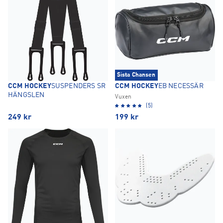
Sista Chansen
CCM HOCKEY
SUSPENDERS SR
CCM HOCKEY
EB NECESSÄR
HÄNGSLEN
Vuxen
(5)
249
kr
199
kr