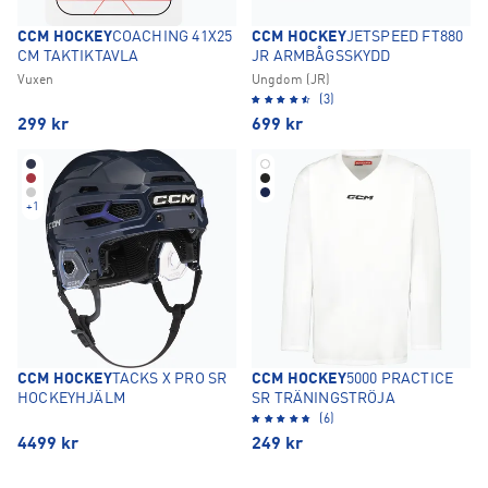
CCM HOCKEY
COACHING 41X25
CCM HOCKEY
JETSPEED FT880
CM TAKTIKTAVLA
JR ARMBÅGSSKYDD
Vuxen
Ungdom (JR)
(3)
299
kr
699
kr
+
1
CCM HOCKEY
TACKS X PRO SR
CCM HOCKEY
5000 PRACTICE
HOCKEYHJÄLM
SR TRÄNINGSTRÖJA
(6)
4499
kr
249
kr