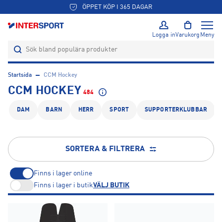
ÖPPET KÖP I 365 DAGAR
Logga in
Varukorg
Meny
Startsida
CCM Hockey
CCM HOCKEY
484
DAM
BARN
HERR
SPORT
SUPPORTERKLUBBAR
SORTERA & FILTRERA
Finns i lager online
Finns i lager i butik
VÄLJ BUTIK