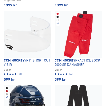
Ungdom (JR)
1399
kr
1399
kr
+
2
CCM HOCKEY
VR11 SHORT CUT
CCM HOCKEY
PRACTICE SOCK
VISIR
7000 SR DAMASKER
Vuxen
Vuxen
(8)
(6)
599
kr
399
kr
+
2