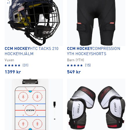
+
1
CCM HOCKEY
HTC TACKS 210
CCM HOCKEY
COMPRESSION
HOCKEYHJÄLM
YTH HOCKEYSHORTS
Vuxen
Barn (YTH)
(31)
(15)
1399
kr
549
kr