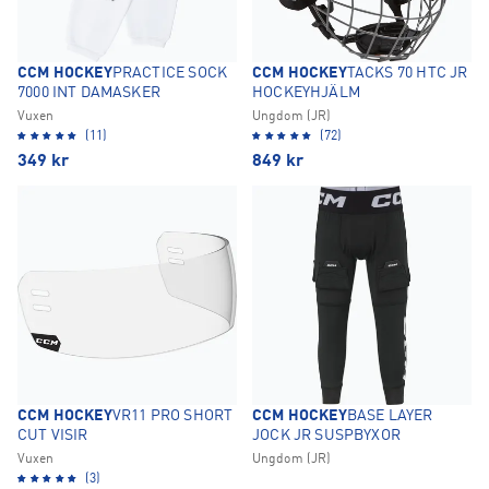
CCM HOCKEY
PRACTICE SOCK
CCM HOCKEY
TACKS 70 HTC JR
7000 INT DAMASKER
HOCKEYHJÄLM
Vuxen
Ungdom (JR)
(11)
(72)
349
kr
849
kr
CCM HOCKEY
VR11 PRO SHORT
CCM HOCKEY
BASE LAYER
CUT VISIR
JOCK JR SUSPBYXOR
Vuxen
Ungdom (JR)
(3)