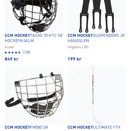
CCM HOCKEY
TACKS 70 HTC SR
CCM HOCKEY
SUSPENDERS JR
HOCKEYHJÄLM
HÄNGSLEN
Vuxen
Ungdom (JR)
(135)
849
kr
199
kr
CCM HOCKEY
FM580 SR
CCM HOCKEY
ULTIMATE YTH