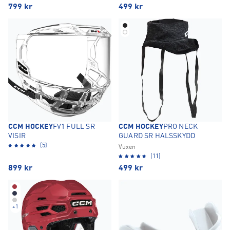
799
kr
499
kr
CCM HOCKEY
FV1 FULL SR
CCM HOCKEY
PRO NECK
VISIR
GUARD SR HALSSKYDD
(5)
Vuxen
(11)
899
kr
499
kr
+
1