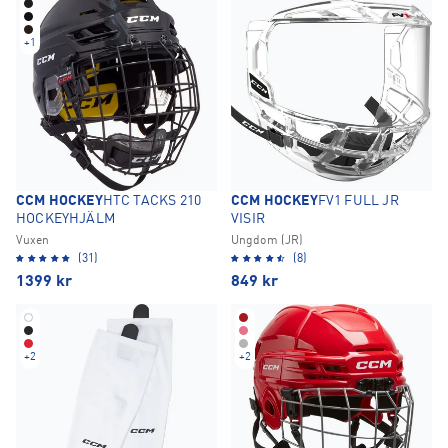
+
1
CCM HOCKEY
HTC TACKS 210
CCM HOCKEY
FV1 FULL JR
HOCKEYHJÄLM
VISIR
Vuxen
Ungdom (JR)
(31)
(8)
1399
kr
849
kr
+
2
+
2