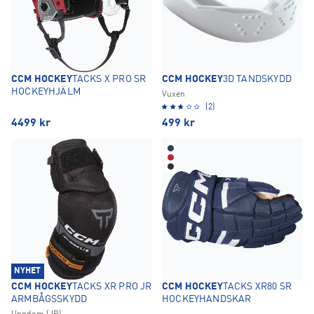
CCM HOCKEY
TACKS X PRO SR
CCM HOCKEY
3D TANDSKYDD
HOCKEYHJÄLM
Vuxen
(2)
4499
kr
499
kr
NYHET
CCM HOCKEY
TACKS XR PRO JR
CCM HOCKEY
TACKS XR80 SR
ARMBÅGSSKYDD
HOCKEYHANDSKAR