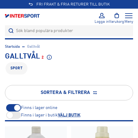
FRI FRAKT & FRIA RETURER TILL BUTIK
Logga in
Varukorg
Meny
Startsida
Galltvål
GALLTVÅL
2
SPORT
SORTERA & FILTRERA
Finns i lager online
Finns i lager i butik
VÄLJ BUTIK