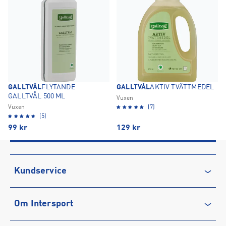
GALLTVÅL
FLYTANDE
GALLTVÅL
AKTIV TVÄTTMEDEL
GALLTVÅL 500 ML
Vuxen
Vuxen
(7)
(5)
99
kr
129
kr
Kundservice
Kontakta oss
Om Intersport
Vanliga frågor & svar
Återkallelse
Club INTERSPORT