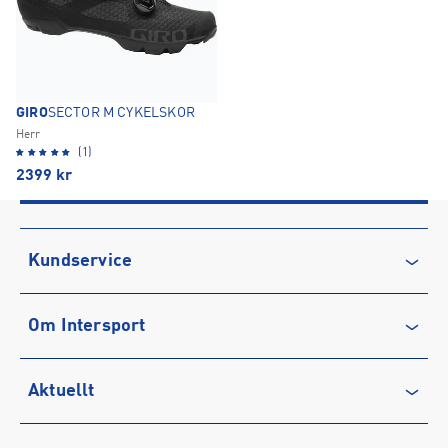
GIRO
SECTOR M CYKELSKOR
Herr
(1)
2399
kr
Kundservice
Kontakta oss
Om Intersport
Vanliga frågor & svar
Återkallelse
Club INTERSPORT
Aktuellt
Köpvillkor
Karriär på INTERSPORT
Integritetspolicy
Vårt ansvar
Träning