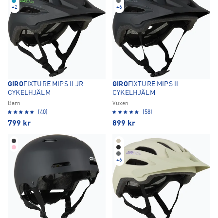
+
2
+
6
GIRO
FIXTURE MIPS II JR
GIRO
FIXTURE MIPS II
CYKELHJÄLM
CYKELHJÄLM
Barn
Vuxen
(40)
(58)
799
kr
899
kr
+
6