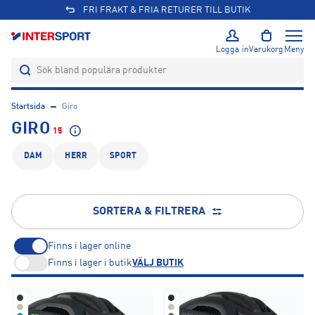
FRI FRAKT & FRIA RETURER TILL BUTIK
Logga in
Varukorg
Meny
Startsida
Giro
GIRO
15
DAM
HERR
SPORT
SORTERA & FILTRERA
Finns i lager online
Finns i lager i butik
VÄLJ BUTIK