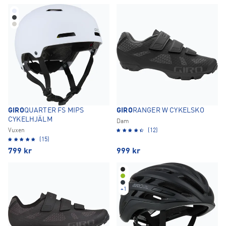
GIRO
QUARTER FS MIPS
GIRO
RANGER W CYKELSKO
CYKELHJÄLM
Dam
Vuxen
(12)
(15)
799
kr
999
kr
+
1