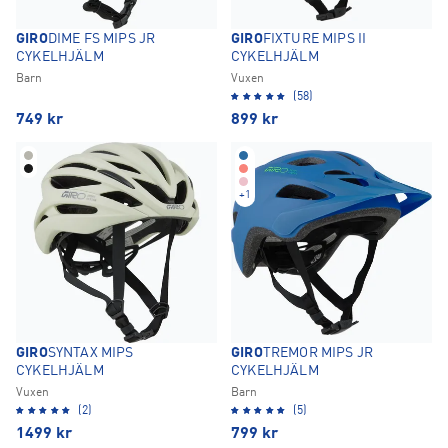
GIRO
DIME FS MIPS JR
GIRO
FIXTURE MIPS II
CYKELHJÄLM
CYKELHJÄLM
Barn
Vuxen
(58)
749
kr
899
kr
+
1
GIRO
SYNTAX MIPS
GIRO
TREMOR MIPS JR
CYKELHJÄLM
CYKELHJÄLM
Vuxen
Barn
(2)
(5)
1499
kr
799
kr