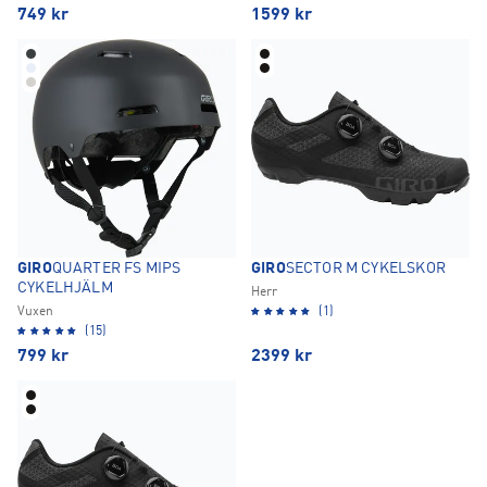
749
kr
1599
kr
GIRO
QUARTER FS MIPS
GIRO
SECTOR M CYKELSKOR
CYKELHJÄLM
Herr
Vuxen
(1)
(15)
799
kr
2399
kr