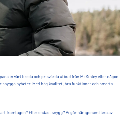
Spana in vårt breda och prisvärda utbud från McKinley eller någon
er snygga nyheter. Med hög kvalitet, bra funktioner och smarta
lbart framtagen? Eller endast snygg? Vi går här igenom flera av