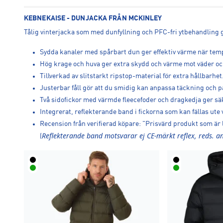
KEBNEKAISE - DUNJACKA FRÅN MCKINLEY
Tålig vinterjacka som med dunfyllning och PFC-fri ytbehandling
Sydda kanaler med spårbart dun ger effektiv värme när tem
Hög krage och huva ger extra skydd och värme mot väder oc
Tillverkad av slitstarkt ripstop-material för extra hållbarhet
Justerbar fåll gör att du smidig kan anpassa täckning och p
Två sidofickor med värmde fleecefoder och dragkedja ger säk
Integrerat, reflekterande band i fickorna som kan fällas ute 
Recension från verifierad köpare: "Prisvärd produkt som är l
Reflekterande band motsvarar ej CE-märkt reflex, reds. a
(