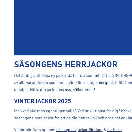
SÄSONGENS HERRJACKOR
Det är dags att köpa ny jacka, då har du kommit rätt! på INTERSPO
av alla varumärken som finns här. För frostiga morgnar, blöta lun
detaljer. Hitta din jacka hos oss, välkommen!
VINTERJACKOR 2025
Men vad ska man egentligen välja? Vad är viktigast för dig? Kräver
säsongens herrjackor för att ge dig bättre koll och göra det enklare
Vi går här även igenom
säsongens jackor för dam
&
för barn
.