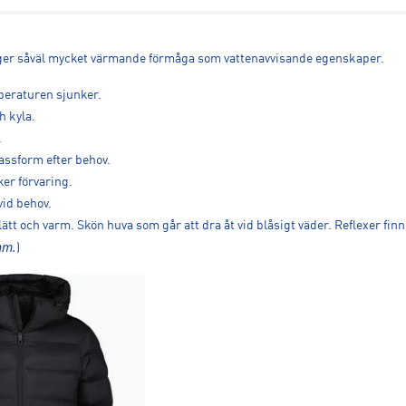
 ger såväl mycket värmande förmåga som vattenavvisande egenskaper.
peraturen sjunker.
h kyla.
.
assform efter behov.
er förvaring.
vid behov.
ätt och varm. Skön huva som går att dra åt vid blåsigt väder. Reflexer fin
nm.
)