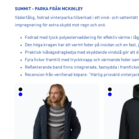
SUMMIT - PARKA FRÅN MCKINLEY
Vädertålig, fodrad vinterparka tillverkad i ett vind- och vatten
impregnering för extra skydd mot regn och snö.
Fodrad med tjock polyestervaddering för effektiv värme i lå
Den höga kragen har ett varmt foder på insidan och en fast,
Praktisk tvåvägsdragkedja med skyddande vindslå gör att du
Fyra fickor framtill med tryckknapp och värmande foder sam
Reflekterande band finns integrerade, fastsydda i framficko
Recension från verifierad köpare: "Härlig prisvärd vinterjac