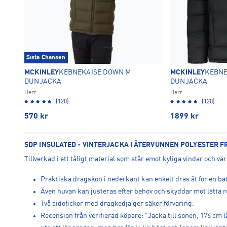
Sista Chansen
MCKINLEY
KEBNEKAISE DOWN M
MCKINLEY
KEBNE
DUNJACKA
DUNJACKA
Herr
Herr
(120)
(120)
570
kr
1899
kr
SDP INSULATED - VINTERJACKA I ÅTERVUNNEN POLYESTER F
Tillverkad i ett tåligt material som står emot kyliga vindar och v
Praktiska dragskon i nederkant kan enkelt dras åt för en bät
Även huvan kan justeras efter behov och skyddar mot lätta r
Två sidofickor med dragkedja ger säker förvaring.
Recension från verifierad köpare: "Jacka till sonen, 176 cm