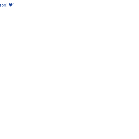
son! ❤️"