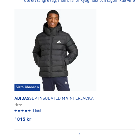
ute ett längre tag, men bra för kylig höst och lagom kall vint
Sista Chansen
ADIDAS
SDP INSULATED M VINTERJACKA
Herr
(166)
1015
kr