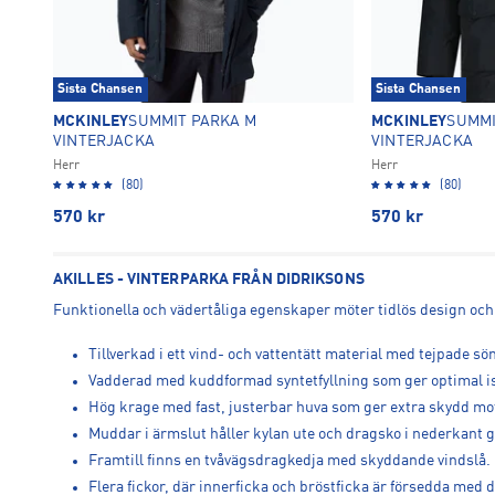
Sista Chansen
Sista Chansen
MCKINLEY
SUMMIT PARKA M
MCKINLEY
SUMMI
VINTERJACKA
VINTERJACKA
Herr
Herr
(80)
(80)
570
kr
570
kr
AKILLES - VINTERPARKA FRÅN DIDRIKSONS
Funktionella och vädertåliga egenskaper möter tidlös design och g
Tillverkad i ett vind- och vattentätt material med tejpad
Vadderad med kuddformad syntetfyllning som ger optimal is
Hög krage med fast, justerbar huva som ger extra skydd mot
Muddar i ärmslut håller kylan ute och dragsko i nederkant gö
Framtill finns en tvåvägsdragkedja med skyddande vindslå.
Flera fickor, där innerficka och bröstficka är försedda med