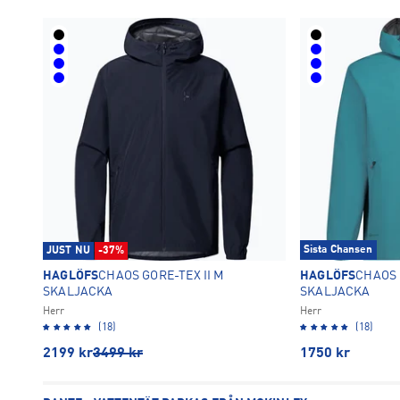
Sista Chansen
JUST NU
-37%
HAGLÖFS
CHAOS GORE-TEX II M
HAGLÖFS
CHAOS 
SKALJACKA
SKALJACKA
Herr
Herr
(18)
(18)
2199
kr
3499
kr
1750
kr