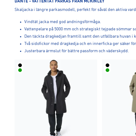
DANTE - VATTENTÄT PARKAS FRÅN MCKINLEY
Skaljacka i längre parkasmodell, perfekt för såväl den aktiva va
Vindtät jacka med god andningsförmåga.
Vattenpelare på 5000 mm och strategiskt tejpade sömmar som
Den täckta dragkedjan framtill samt den utfällbara huvan i kr
Två sidofickor med dragkedja och en innerficka ger säker fö
Justerbara ärmslut för bättre passform och väderskydd.