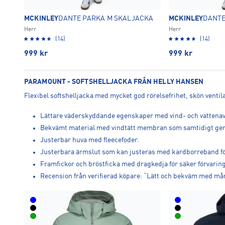
MCKINLEY
DANTE PARKA M SKALJACKA
MCKINLEY
DANTE
Herr
Herr
(14)
(14)
999
kr
999
kr
PARAMOUNT - SOFTSHELLJACKA FRÅN HELLY HANSEN
Flexibel softshelljacka med mycket god rörelsefrihet, skön ventil
Lättare väderskyddande egenskaper med vind- och vattenav
Bekvämt material med vindtätt membran som samtidigt ger 
Justerbar huva med fleecefoder.
Justerbara ärmslut som kan justeras med kardborreband för
Framfickor och bröstficka med dragkedja för säker förvaring
Recension från verifierad köpare: “Lätt och bekväm med många