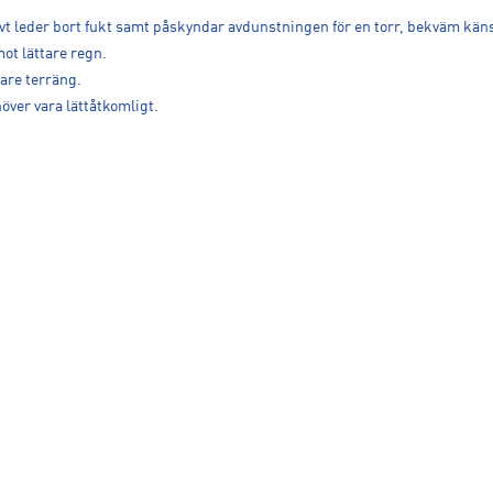
t leder bort fukt samt påskyndar avdunstningen för en torr, bekväm käns
ot lättare regn.
fare terräng.
över vara lättåtkomligt.