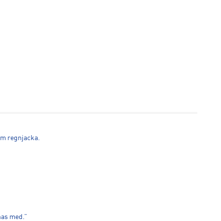
om regnjacka.
nnas med.”