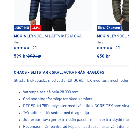
Sista Chansen
JUST NU
-33%
MCKINLEY
NOEL M LÄTTVIKTSJACKA
MCKINLEY
NOEL 
Herr
Herr
(20)
(20)
599
kr
899
kr
450
kr
CHAOS - SLITSTARK SKALJACKA FRÅN HAGLÖFS
Slitstark skaljacka med vattentät GORE-TEX med tunt meshfoder
Vattenpelare på hela 28 000 mm.
God andningsförmåga för ökad komfort.
PFCEC-fri 75D-polyester med tvåskikts-GORE-TEX som skyd
Två sidfickor försedda med dragkedja.
Justerbar huva ger extra skön passform och extra skydd mot
Recension från verifierad köpare: “Jättebra har använt den p