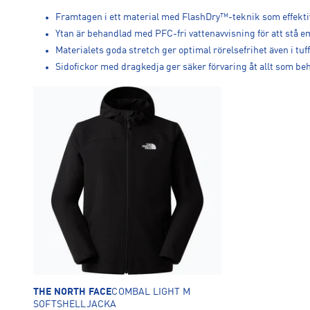
Framtagen i ett material med FlashDry™-teknik som effektiv
Ytan är behandlad med PFC-fri vattenavvisning för att stå em
Materialets goda stretch ger optimal rörelsefrihet även i tuf
Sidofickor med dragkedja ger säker förvaring åt allt som beh
THE NORTH FACE
COMBAL LIGHT M
SOFTSHELLJACKA