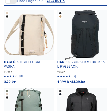
Finns i lager i butik
VÄLJ BUTIK
HAGLÖFS
TIGHT POCKET
HAGLÖFS
CORKER MEDIUM 15
VÄSKA
L RYGGSÄCK
Vuxen
Vuxen
(8)
(9)
349
kr
1099
kr
1199
kr