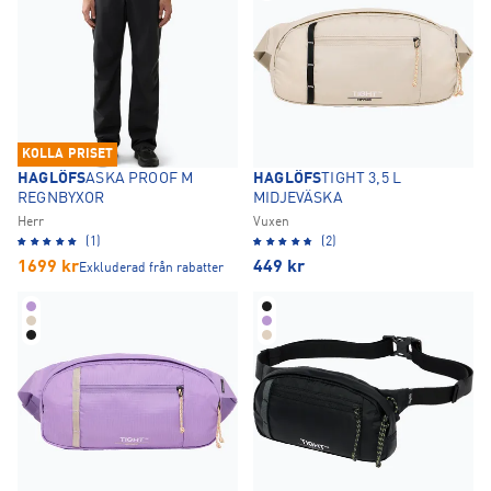
KOLLA PRISET
HAGLÖFS
ASKA PROOF M
HAGLÖFS
TIGHT 3,5 L
REGNBYXOR
MIDJEVÄSKA
Herr
Vuxen
(1)
(2)
1699
kr
449
kr
Exkluderad från rabatter