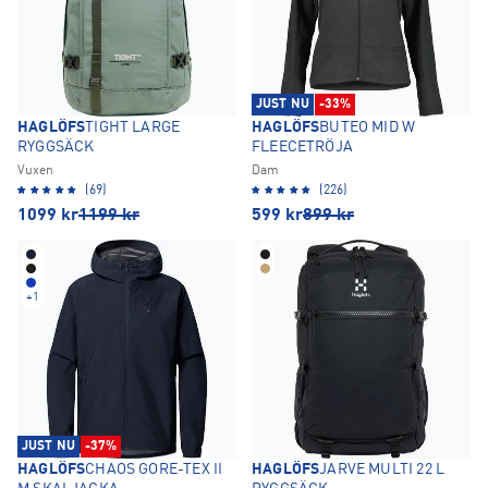
JUST NU
-33%
HAGLÖFS
TIGHT LARGE
HAGLÖFS
BUTEO MID W
RYGGSÄCK
FLEECETRÖJA
Vuxen
Dam
(69)
(226)
1099
kr
1199
kr
599
kr
899
kr
+
1
JUST NU
-37%
HAGLÖFS
CHAOS GORE-TEX II
HAGLÖFS
JARVE MULTI 22 L