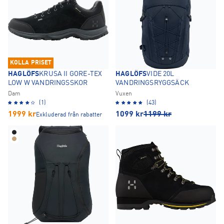
KOLLA PRISET
HAGLÖFS
KRUSA II GORE-TEX
HAGLÖFS
VIDE 20L
LOW W VANDRINGSSKOR
VANDRINGSRYGGSÄCK
Dam
Vuxen
(1)
(43)
1999
kr
1099
kr
1199
kr
Exkluderad från rabatter