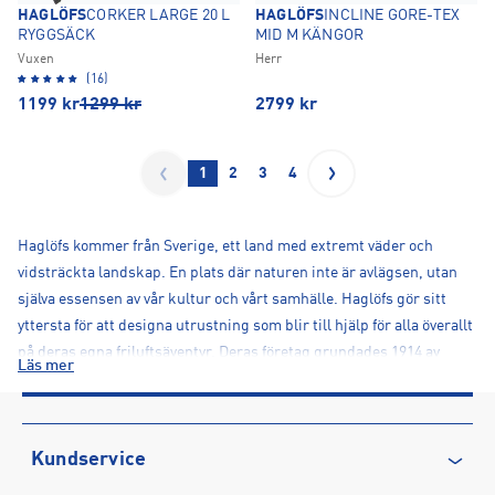
HAGLÖFS
CORKER LARGE 20 L
HAGLÖFS
INCLINE GORE-TEX
RYGGSÄCK
MID M KÄNGOR
Vuxen
Herr
(16)
1199
kr
1299
kr
2799
kr
1
2
3
4
Haglöfs kommer från Sverige, ett land med extremt väder och
vidsträckta landskap. En plats där naturen inte är avlägsen, utan
själva essensen av vår kultur och vårt samhälle. Haglöfs gör sitt
yttersta för att designa utrustning som blir till hjälp för alla överallt
på deras egna friluftsäventyr. Deras företag grundades 1914 av
Läs mer
Wiktor Haglöf, en visionär med en dröm och en verktygslåda. Deras
historia har utvecklats från en blygsam början och de har vågat sig
ut på okända marker och tagit fram tekniska designer som sätter
Kundservice
en ny standard för hantverket.