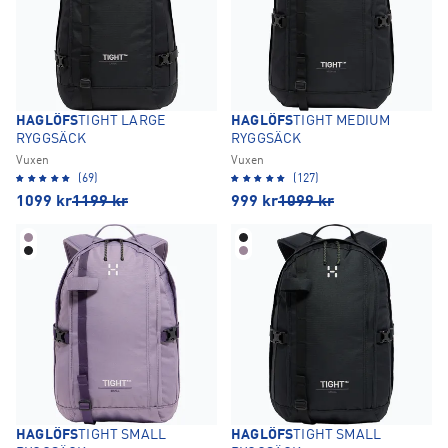
HAGLÖFS
TIGHT LARGE
HAGLÖFS
TIGHT MEDIUM
RYGGSÄCK
RYGGSÄCK
Vuxen
Vuxen
(69)
(127)
1099
kr
1199
kr
999
kr
1099
kr
HAGLÖFS
TIGHT SMALL
HAGLÖFS
TIGHT SMALL