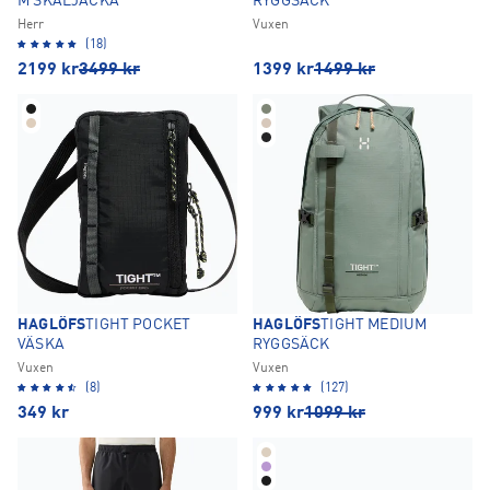
M SKALJACKA
RYGGSÄCK
Herr
Vuxen
(18)
2199
kr
3499
kr
1399
kr
1499
kr
HAGLÖFS
TIGHT POCKET
HAGLÖFS
TIGHT MEDIUM
VÄSKA
RYGGSÄCK
Vuxen
Vuxen
(8)
(127)
349
kr
999
kr
1099
kr