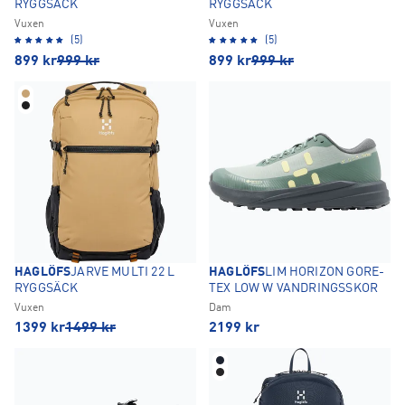
RYGGSÄCK
RYGGSÄCK
Vuxen
Vuxen
(5)
(5)
899
kr
999
kr
899
kr
999
kr
HAGLÖFS
JARVE MULTI 22 L
HAGLÖFS
LIM HORIZON GORE-
RYGGSÄCK
TEX LOW W VANDRINGSSKOR
Vuxen
Dam
1399
kr
1499
kr
2199
kr