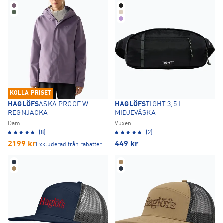
KOLLA PRISET
HAGLÖFS
ASKA PROOF W
HAGLÖFS
TIGHT 3,5 L
REGNJACKA
MIDJEVÄSKA
Dam
Vuxen
(8)
(2)
2199
kr
449
kr
Exkluderad från rabatter