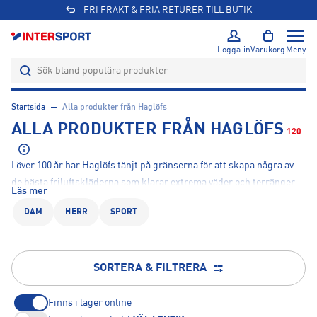
ÖPPET KÖP I 365 DAGAR
Logga in
Varukorg
Meny
Startsida
Alla produkter från Haglöfs
ALLA PRODUKTER FRÅN HAGLÖFS
120
I över 100 år har Haglöfs tänjt på gränserna för att skapa några av
de bästa friluftskläderna som klarar extrema väder och terränger –
Läs mer
allt för att du ska få uppleva naturen. Här hos Intersport hittar du
DAM
HERR
SPORT
ett brett utbud av vandringsjackor, varma kläder och annan
utrustning för dam och herr för nästa friluftsäventyr.
Upptäck
nyheter, erbjudanden och inspiration från Haglöfs här
.
SORTERA & FILTRERA
Finns i lager online