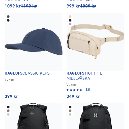
1099
kr
1199
kr
999
kr
1099
kr
HAGLÖFS
CLASSIC KEPS
HAGLÖFS
TIGHT 1 L
MIDJEVÄSKA
Vuxen
Vuxen
(13)
399
kr
349
kr