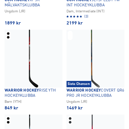
CCM HOCKEY
XF JR
CCM HOCKEY
JETSPEED FTW
MÅLVAKTSKLUBBA
INT HOCKEYKLUBBA
Ungdom (JR)
Dam, Intermediate (INT)
(3)
1899
kr
2199
kr
Sista Chansen
WARRIOR HOCKEY
RISE YTH
WARRIOR HOCKEY
COVERT QR6
HOCKEYKLUBBA
PRO JR HOCKEYKLUBBA
Barn (YTH)
Ungdom (JR)
849
kr
1469
kr