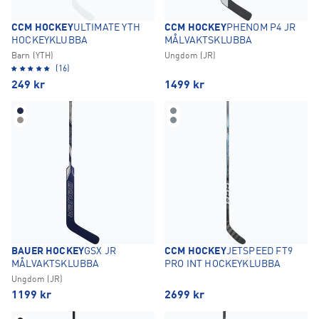
CCM HOCKEY
ULTIMATE YTH
CCM HOCKEY
PHENOM P4 JR
HOCKEYKLUBBA
MÅLVAKTSKLUBBA
Barn (YTH)
Ungdom (JR)
(16)
249
kr
1499
kr
BAUER HOCKEY
GSX JR
CCM HOCKEY
JETSPEED FT9
MÅLVAKTSKLUBBA
PRO INT HOCKEYKLUBBA
Ungdom (JR)
1199
kr
2699
kr