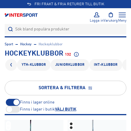
FRI FRAKT & FRIA RETURER TILL BUTIK
Logga in
Varukorg
Meny
Sport
Hockey
Hockeyklubbor
HOCKEYKLUBBOR
132
YTH-KLUBBOR
JUNIORKLUBBOR
INT-KLUBBOR
S
SORTERA & FILTRERA
Finns i lager online
Finns i lager i butik
VÄLJ BUTIK