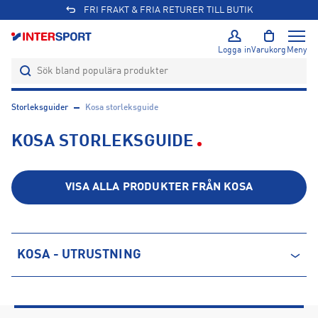
FRI FRAKT & FRIA RETURER TILL BUTIK
Logga in
Varukorg
Meny
Storleksguider
Kosa storleksguide
KOSA STORLEKSGUIDE
VISA ALLA PRODUKTER FRÅN
KOSA
KOSA - UTRUSTNING
BANDYKLUBBOR
Klubba
Ålder år