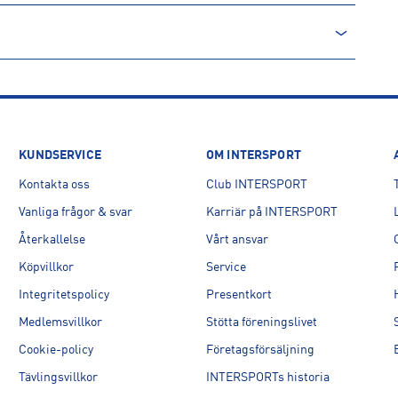
lek tum
 barn är.
Storlek
Herr/Dam
12"
KUNDSERVICE
OM INTERSPORT
Dam
Kontakta oss
Club INTERSPORT
16"
Herr
Vanliga frågor & svar
Karriär på INTERSPORT
20"
Herr
Återkallelse
Vårt ansvar
24"
Köpvillkor
Service
Integritetspolicy
Presentkort
26"
Medlemsvillkor
Stötta föreningslivet
Cookie-policy
Företagsförsäljning
Tävlingsvillkor
INTERSPORTs historia