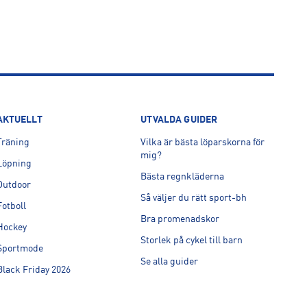
AKTUELLT
UTVALDA GUIDER
Träning
Vilka är bästa löparskorna för
mig?
Löpning
Bästa regnkläderna
Outdoor
Så väljer du rätt sport-bh
Fotboll
Bra promenadskor
Hockey
Storlek på cykel till barn
Sportmode
Se alla guider
Black Friday 2026