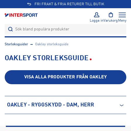
FRI FRAKT & FRIA RETURER TILL BUTIK
Logga in
Varukorg
Meny
Storleksguider
Oakley storleksguide
OAKLEY STORLEKSGUIDE
VISA ALLA PRODUKTER FRÅN
OAKLEY
OAKLEY - RYGGSKYDD - DAM, HERR
Storlek
Längd (cm)
S
165 - 170