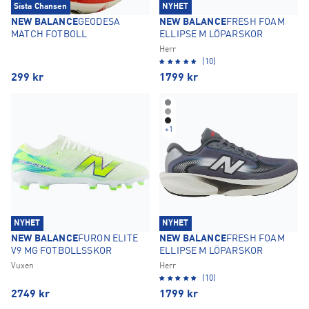
Sista Chansen
NYHET
NEW BALANCE
GEODESA
NEW BALANCE
FRESH FOAM
MATCH FOTBOLL
ELLIPSE M LÖPARSKOR
Herr
(10)
299
kr
1799
kr
+
1
NYHET
NYHET
NEW BALANCE
FURON ELITE
NEW BALANCE
FRESH FOAM
V9 MG FOTBOLLSSKOR
ELLIPSE M LÖPARSKOR
Vuxen
Herr
(10)
2749
kr
1799
kr