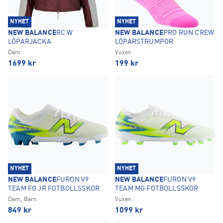
NYHET
NYHET
NEW BALANCE
RC W
NEW BALANCE
PRO RUN CREW
LÖPARJACKA
LÖPARSTRUMPOR
Dam
Vuxen
1699
kr
199
kr
NYHET
NYHET
NEW BALANCE
FURON V9
NEW BALANCE
FURON V9
TEAM FG JR FOTBOLLSSKOR
TEAM MG FOTBOLLSSKOR
Dam, Barn
Vuxen
849
kr
1099
kr