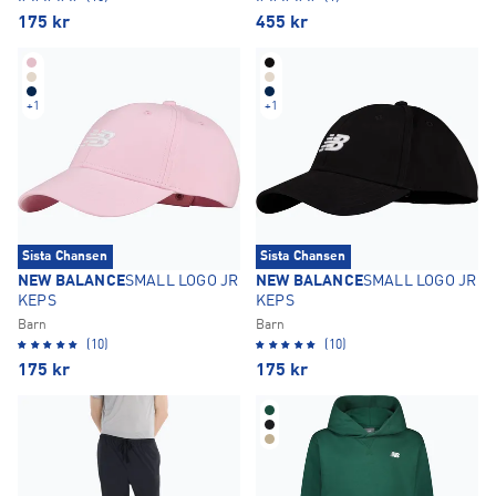
175
kr
455
kr
+
1
+
1
Sista Chansen
Sista Chansen
NEW BALANCE
SMALL LOGO JR
NEW BALANCE
SMALL LOGO JR
KEPS
KEPS
Barn
Barn
(10)
(10)
175
kr
175
kr