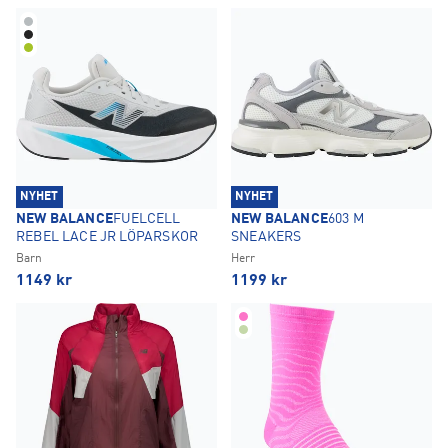
NYHET
NYHET
NEW BALANCE
FUELCELL
NEW BALANCE
603 M
REBEL LACE JR LÖPARSKOR
SNEAKERS
Barn
Herr
1149
kr
1199
kr