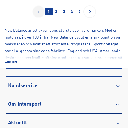
1
2
3
4
5
New Balance är ett av världens största sportvarumärken. Med en
historia på över 100 år har New Balance byggt en stark position på
marknaden och skaffat ett stort antal trogna fans. Sportföretaget
har bl.a. genom sina egna fabriker i England och USA utmärkande
design och hög kvalité på sina produkter. Att satsa stora pengar på
Läs mer
forskning och välgörenhet har alltid varit betydande för New
Balance och det privatägda företaget är noga med att följa sina
långsiktiga värderingar och strategier.
Kundservice
Kontakta oss
Om Intersport
Vanliga frågor & svar
Återkallelse
Club INTERSPORT
Aktuellt
Köpvillkor
Karriär på INTERSPORT