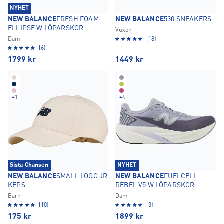
NYHET
NEW BALANCE
FRESH FOAM
NEW BALANCE
530 SNEAKERS
ELLIPSE W LÖPARSKOR
Vuxen
Dam
(18)
(6)
1799
kr
1449
kr
+
1
+
4
Sista Chansen
NYHET
NEW BALANCE
SMALL LOGO JR
NEW BALANCE
FUELCELL
KEPS
REBEL V5 W LÖPARSKOR
Barn
Dam
(10)
(3)
175
kr
1899
kr