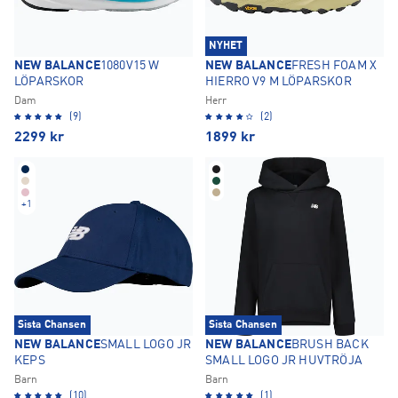
NYHET
NEW BALANCE
1080V15 W
NEW BALANCE
FRESH FOAM X
LÖPARSKOR
HIERRO V9 M LÖPARSKOR
Dam
Herr
(9)
(2)
2299
kr
1899
kr
+
1
Sista Chansen
Sista Chansen
NEW BALANCE
SMALL LOGO JR
NEW BALANCE
BRUSH BACK
KEPS
SMALL LOGO JR HUVTRÖJA
Barn
Barn
(10)
(1)