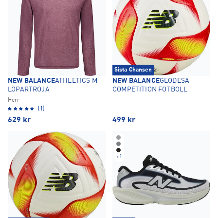
Sista Chansen
NEW BALANCE
ATHLETICS M
NEW BALANCE
GEODESA
LÖPARTRÖJA
COMPETITION FOTBOLL
Herr
(1)
629
kr
499
kr
+
1