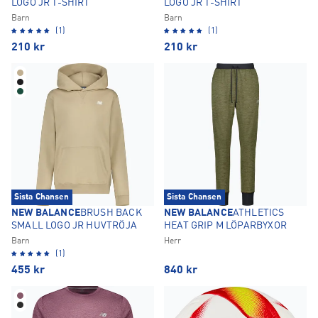
LOGO JR T-SHIRT
LOGO JR T-SHIRT
Barn
Barn
(1)
(1)
210
kr
210
kr
Sista Chansen
Sista Chansen
NEW BALANCE
BRUSH BACK
NEW BALANCE
ATHLETICS
SMALL LOGO JR HUVTRÖJA
HEAT GRIP M LÖPARBYXOR
Barn
Herr
(1)
455
kr
840
kr