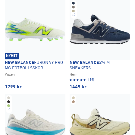
+
2
NYHET
NEW BALANCE
FURON V9 PRO
NEW BALANCE
574 M
MG FOTBOLLSSKOR
SNEAKERS
Vuxen
Herr
(19)
1799
kr
1449
kr
+
1