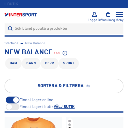
ÖPPET KÖP I 365 DAGAR
Logga in
Varukorg
Meny
Startsida
New Balance
NEW BALANCE
153
DAM
BARN
HERR
SPORT
SORTERA & FILTRERA
Finns i lager online
Finns i lager i butik
VÄLJ BUTIK