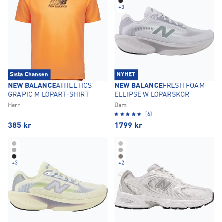
+
3
Sista Chansen
NYHET
NEW BALANCE
ATHLETICS
NEW BALANCE
FRESH FOAM
GRAPIC M LÖPART-SHIRT
ELLIPSE W LÖPARSKOR
Herr
Dam
(6)
385
kr
1799
kr
+
3
+
2