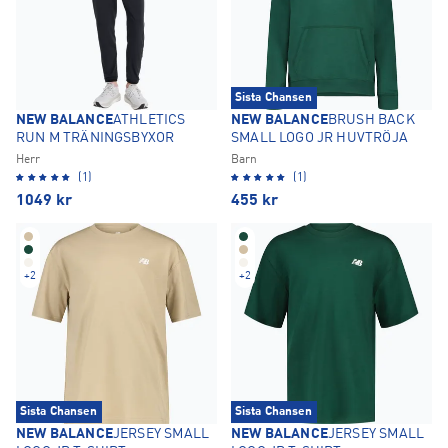
Sista Chansen
NEW BALANCE
ATHLETICS
NEW BALANCE
BRUSH BACK
RUN M TRÄNINGSBYXOR
SMALL LOGO JR HUVTRÖJA
Herr
Barn
(1)
(1)
1049
kr
455
kr
+
2
+
2
Sista Chansen
Sista Chansen
NEW BALANCE
JERSEY SMALL
NEW BALANCE
JERSEY SMALL