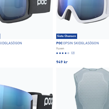
Sista Chansen
SKIDGLASÖGON
POC
OPSIN SKIDGLASÖGON
Vuxen
(2)
949
kr