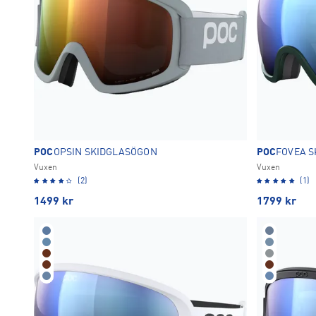
POC
OPSIN SKIDGLASÖGON
POC
FOVEA 
Vuxen
Vuxen
(2)
(1)
1499
kr
1799
kr