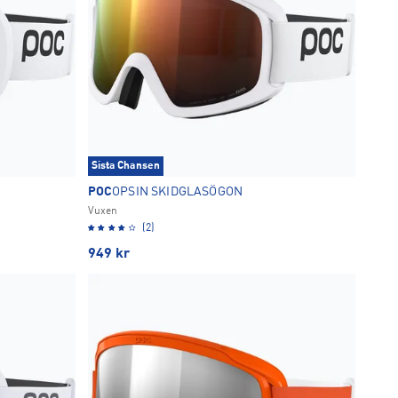
Sista Chansen
POC
OPSIN SKIDGLASÖGON
Vuxen
(2)
949
kr