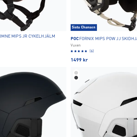
Sista Chansen
OMNE MIPS JR CYKELHJÄLM
POC
FORNIX MIPS POW JJ SKIDH
Vuxen
(6)
1499
kr