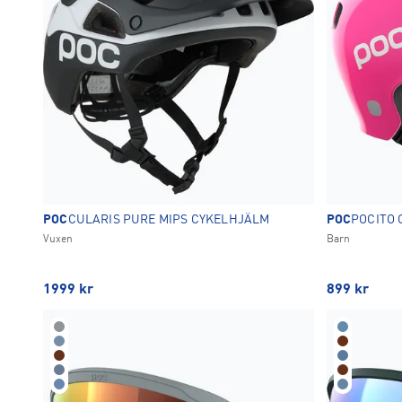
POC
CULARIS PURE MIPS CYKELHJÄLM
POC
POCITO 
Vuxen
Barn
1999
kr
899
kr