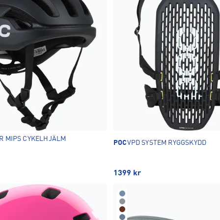
XS
S
M
1
1
2
OK
R MIPS CYKELHJÄLM
POC
VPD SYSTEM RYGGSKYDD
1399
kr