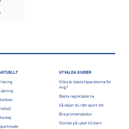
AKTUELLT
UTVALDA GUIDER
Träning
Vilka är bästa löparskorna för
mig?
Löpning
Bästa regnkläderna
Outdoor
Så väljer du rätt sport-bh
Fotboll
Bra promenadskor
Hockey
Storlek på cykel till barn
Sportmode