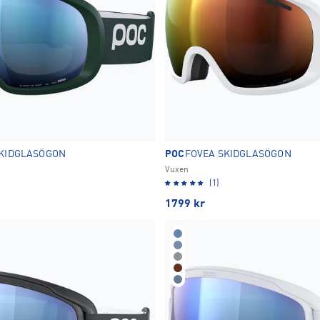
SKIDGLASÖGON
POC
FOVEA SKIDGLASÖGON
Vuxen
(1)
1799
kr