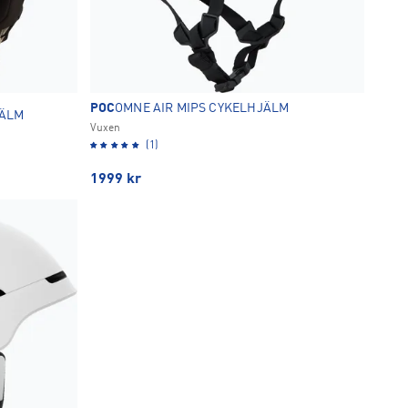
POC
OMNE AIR MIPS CYKELHJÄLM
JÄLM
Vuxen
(1)
1999
kr