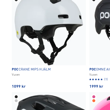
60CM
61CM
62CM
6
6
6
Vit
10
L
1
TA BORT ALLA
OK
TA BORT ALLA
POC
CRANE MIPS HJÄLM
POC
OMNE AI
Vuxen
Vuxen
(1)
1099
kr
1999
kr