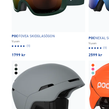
POC
FOVEA SKIDGLASÖGON
POC
NEXAL 
Vuxen
Vuxen
(1)
(1)
1799
kr
2599
kr