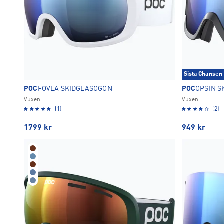
Sista Chansen
POC
FOVEA SKIDGLASÖGON
POC
OPSIN 
Vuxen
Vuxen
(1)
(2)
1799
kr
949
kr