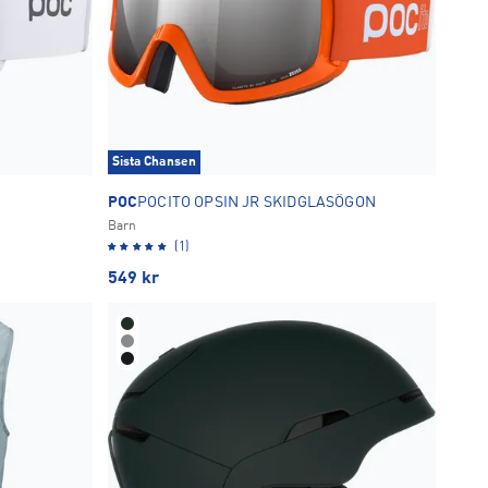
Sista Chansen
POC
POCITO OPSIN JR SKIDGLASÖGON
Barn
(1)
549
kr