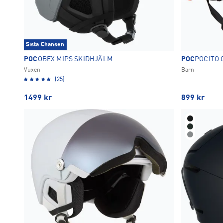
Sista Chansen
POC
OBEX MIPS SKIDHJÄLM
POC
POCITO 
Vuxen
Barn
(25)
1499
kr
899
kr