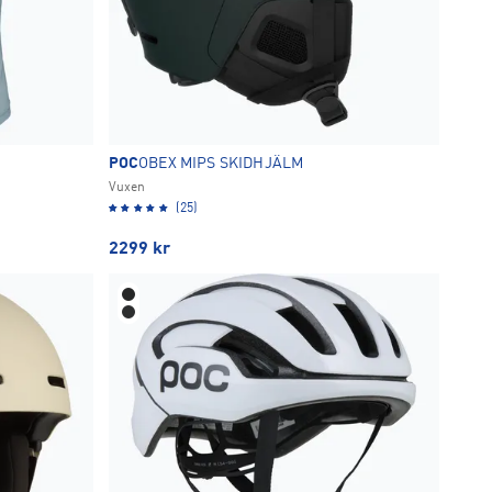
POC
OBEX MIPS SKIDHJÄLM
Vuxen
(25)
2299
kr