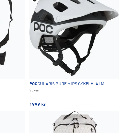
POC
CULARIS PURE MIPS CYKELHJÄLM
Vuxen
1999
kr