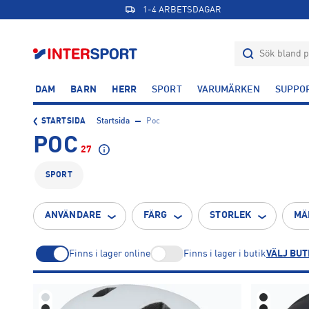
1-4 ARBETSDAGAR
DAM
BARN
HERR
SPORT
VARUMÄRKEN
SUPPO
STARTSIDA
Startsida
Poc
POC
27
SPORT
ANVÄNDARE
FÄRG
STORLEK
MÄ
Finns i lager online
Finns i lager i butik
VÄLJ BUT
48CM
49CM
50CM
1
1
1
Blå
Grå
Grön
Orange
Rosa
54CM
55CM
56CM
1
5
3
2
1
9
8
8