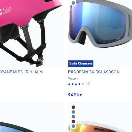
Sista Chansen
CRANE MIPS JR HJÄLM
POC
OPSIN SKIDGLASÖGON
Vuxen
(2)
949
kr