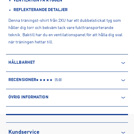
VENTILATION PÅ RYGGEN
REFLEKTERANDE DETALJER
Denna träningst-shirt från 2XU har ett dubbelstickat tyg som
håller dig torr och bekväm tack vare fukttransporterande
teknik. Baktill har du en ventilationspanel för att hålla dig sval
när träningen hettar till.
HÅLLBARHET
ÅTERVUNNEN POLYESTER
RECENSIONER
(
5.0
)
Polyesterfibern är baserad på petroleum och kommer därmed
från en icke-förnyelsebar källa. Produkter producerade av
ÖVRIG INFORMATION
återvunnen polyester kommer däremot främst från PET-flaskor.
Processen innebär minskade utsläpp av koldioxid och mindre
ARTIKELINFORMATION
användning av vatten och kemikalier.
Produktnummer: 1490916
Leverantörens produktnummer: MR6557a
Läs mer om hur Intersport tar ansvar för människa och miljö
Artikelnummer: 149091606-SURF/SILVER REFLECTIVE
Kundservice