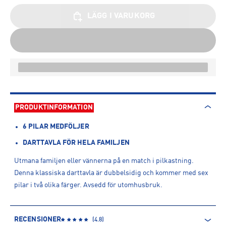
LÄGG I VARUKORG
PRODUKTINFORMATION
6 PILAR MEDFÖLJER
DARTTAVLA FÖR HELA FAMILJEN
Utmana familjen eller vännerna på en match i pilkastning.
Denna klassiska darttavla är dubbelsidig och kommer med sex
pilar i två olika färger. Avsedd för utomhusbruk.
RECENSIONER
(
4.8
)