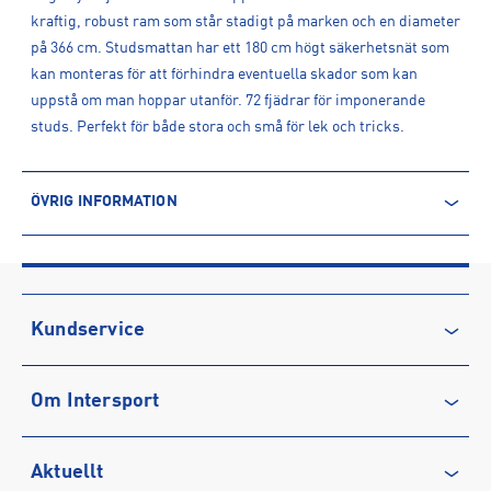
kraftig, robust ram som står stadigt på marken och en diameter
på 366 cm. Studsmattan har ett 180 cm högt säkerhetsnät som
kan monteras för att förhindra eventuella skador som kan
uppstå om man hoppar utanför. 72 fjädrar för imponerande
studs. Perfekt för både stora och små för lek och tricks.
ÖVRIG INFORMATION
ARTIKELINFORMATION
Produktnummer: 1612746
Leverantörens produktnummer: ASG5118
Artikelnummer: 161274601-none
Kundservice
Sporter:
Actionsport
Kontakta oss
Tillverkare
:
Sport Scandinavia AB
Om Intersport
Vanliga frågor & svar
Tillverkaradress
:
Niels Bohrsvej 2, 9900, Frederikshavn, DK
Kontakt tillverkare
:
info@spsca.se
Återkallelse
Club INTERSPORT
Aktuellt
Köpvillkor
Karriär på INTERSPORT