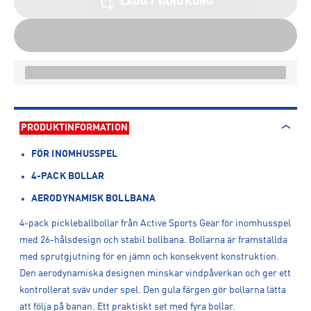
LÄGG I VARUKORG
PRODUKTINFORMATION
FÖR INOMHUSSPEL
4-PACK BOLLAR
AERODYNAMISK BOLLBANA
4-pack pickleballbollar från Active Sports Gear för inomhusspel
med 26-hålsdesign och stabil bollbana. Bollarna är framställda
med sprutgjutning för en jämn och konsekvent konstruktion.
Den aerodynamiska designen minskar vindpåverkan och ger ett
kontrollerat sväv under spel. Den gula färgen gör bollarna lätta
att följa på banan. Ett praktiskt set med fyra bollar.