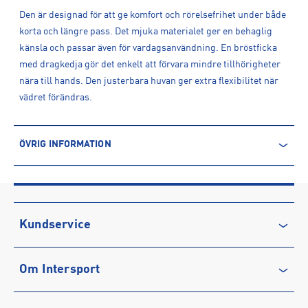
Den är designad för att ge komfort och rörelsefrihet under både
korta och längre pass. Det mjuka materialet ger en behaglig
känsla och passar även för vardagsanvändning. En bröstficka
med dragkedja gör det enkelt att förvara mindre tillhörigheter
nära till hands. Den justerbara huvan ger extra flexibilitet när
vädret förändras.
ÖVRIG INFORMATION
ARTIKELINFORMATION
Produktnummer: 1614887
Leverantörens produktnummer: KA4339
Artikelnummer: 161488701-BLACK
Kundservice
Sporter:
Löpning
Kontakta oss
Tillverkare
:
Adidas Sverige AB
Om Intersport
Vanliga frågor & svar
Tillverkaradress
:
Gustav III:s Boulevard 138, 169 70, Solna, SE
Kontakt tillverkare
:
https://www.adidas.se/
Återkallelse
Club INTERSPORT