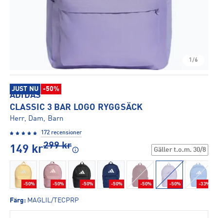
1/6
JUST NU
-50%
ADIDAS
CLASSIC 3 BAR LOGO RYGGSÄCK
Herr, Dam, Barn
172 recensioner
299
kr
149
kr
Gäller t.o.m.
30/8
-50%
-50%
-50%
-50%
-50%
-50%
-33%
Färg
:
MAGLIL/TECPRP