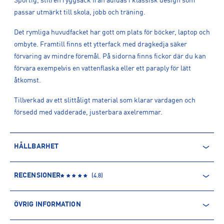
Sportig, stilren ryggsäck från adidas i klassisk design som
passar utmärkt till skola, jobb och träning.
Det rymliga huvudfacket har gott om plats för böcker, laptop och
ombyte. Framtill finns ett ytterfack med dragkedja säker
förvaring av mindre föremål. På sidorna finns fickor där du kan
förvara exempelvis en vattenflaska eller ett paraply för lätt
åtkomst.
Tillverkad av ett slittåligt material som klarar vardagen och
försedd med vadderade, justerbara axelremmar.
HÅLLBARHET
ÅTERVUNNEN POLYESTER
RECENSIONER
(
4.8
)
Polyesterfibern är baserad på petroleum och kommer därmed
från en icke-förnyelsebar källa. Produkter producerade av
ÖVRIG INFORMATION
återvunnen polyester kommer däremot främst från PET-flaskor.
Processen innebär minskade utsläpp av koldioxid och mindre
ARTIKELINFORMATION