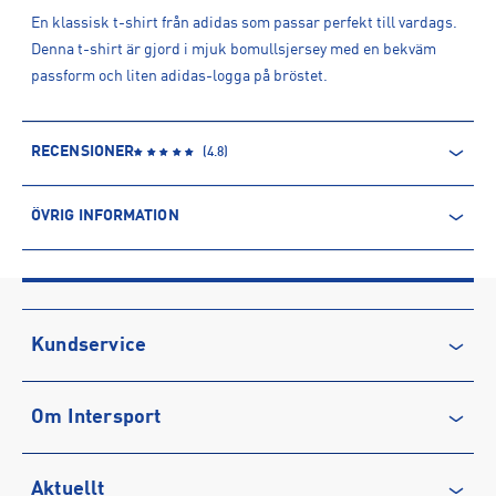
En klassisk t-shirt från adidas som passar perfekt till vardags.
Denna t-shirt är gjord i mjuk bomullsjersey med en bekväm
passform och liten adidas-logga på bröstet.
RECENSIONER
(
4.8
)
ÖVRIG INFORMATION
ARTIKELINFORMATION
Produktnummer: 1550463
Leverantörens produktnummer: IB4093
Artikelnummer: 155046301-WHITE/BLACK
Kundservice
Sporter:
Sportswear
Kontakta oss
Tillverkare
:
Adidas Sverige AB
Om Intersport
Vanliga frågor & svar
Tillverkaradress
:
Gustav III:s Boulevard 138, 169 70, Solna, SE
Kontakt tillverkare
:
https://www.adidas.se/
Återkallelse
Club INTERSPORT
Aktuellt
Köpvillkor