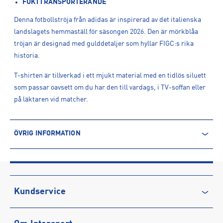
FUKTTRANSPORTERANDE
Denna fotbollströja från adidas är inspirerad av det italienska
landslagets hemmaställ för säsongen 2026. Den är mörkblåa
tröjan är designad med gulddetaljer som hyllar FIGC:s rika
historia.
T-shirten är tillverkad i ett mjukt material med en tidlös siluett
som passar oavsett om du har den till vardags, i TV-soffan eller
på läktaren vid matcher.
ÖVRIG INFORMATION
ARTIKELINFORMATION
Produktnummer: 1612569
Leverantörens produktnummer: JY7588
Artikelnummer: 161256901-BOBLUE
Kundservice
Sporter:
Fotboll
Kontakta oss
Tillverkare
:
Adidas Sverige AB