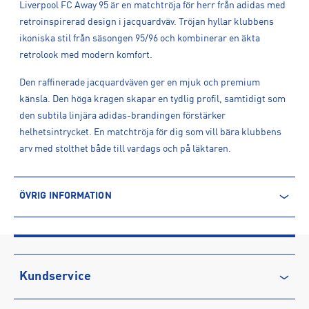
Liverpool FC Away 95 är en matchtröja för herr från adidas med
retroinspirerad design i jacquardväv. Tröjan hyllar klubbens
ikoniska stil från säsongen 95/96 och kombinerar en äkta
retrolook med modern komfort.
Den raffinerade jacquardväven ger en mjuk och premium
känsla. Den höga kragen skapar en tydlig profil, samtidigt som
den subtila linjära adidas-brandingen förstärker
helhetsintrycket. En matchtröja för dig som vill bära klubbens
arv med stolthet både till vardags och på läktaren.
ÖVRIG INFORMATION
ARTIKELINFORMATION
Produktnummer: 1620847
Leverantörens produktnummer: KA8093
Artikelnummer: 162084701-WHITE/RICGRN
Kundservice
Sporter:
Fotboll
Kontakta oss