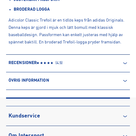
BRODERAD LOGGA
Adicolor Classic Trefoil är en tidlös keps från adidas Originals.
Denna keps är gjord i mjuk och lätt bomull med klassisk
baseballdesign. Passformen kan enkelt justeras med hjälp av
spännet baktill. En broderad Trefoil-logga pryder framsidan.
RECENSIONER
(
4.5
)
ÖVRIG INFORMATION
ARTIKELINFORMATION
Produktnummer: 1595613
Leverantörens produktnummer: JC6025
Artikelnummer: 159561302-WHITE
Kundservice
Sporter:
Sportswear
Kontakta oss
Tillverkare
:
Adidas Sverige AB
Om Intersport