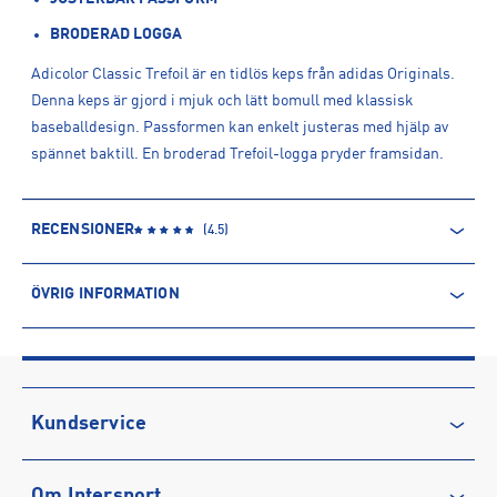
BRODERAD LOGGA
Adicolor Classic Trefoil är en tidlös keps från adidas Originals.
Denna keps är gjord i mjuk och lätt bomull med klassisk
baseballdesign. Passformen kan enkelt justeras med hjälp av
spännet baktill. En broderad Trefoil-logga pryder framsidan.
RECENSIONER
(
4.5
)
ÖVRIG INFORMATION
ARTIKELINFORMATION
Produktnummer: 1595613
Leverantörens produktnummer: JC6025
Artikelnummer: 159561302-WHITE
Kundservice
Sporter:
Sportswear
Kontakta oss
Tillverkare
:
Adidas Sverige AB
Om Intersport