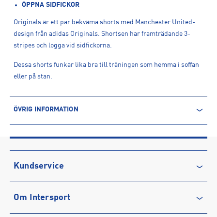
ÖPPNA SIDFICKOR
Originals är ett par bekväma shorts med Manchester United-
design från adidas Originals. Shortsen har framträdande 3-
stripes och logga vid sidfickorna.
Dessa shorts funkar lika bra till träningen som hemma i soffan
eller på stan.
ÖVRIG INFORMATION
ARTIKELINFORMATION
Produktnummer: 1616389
Leverantörens produktnummer: JZ2229
Artikelnummer: 161638901-BLACK
Kundservice
Sporter:
Sportswear
Kontakta oss
Tillverkare
:
Adidas Sverige AB
Om Intersport
Vanliga frågor & svar
Tillverkaradress
:
Gustav III:s Boulevard 138, 169 70, Solna, SE
Kontakt tillverkare
:
https://www.adidas.se/
Återkallelse