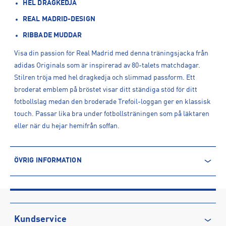
HEL DRAGKEDJA
REAL MADRID-DESIGN
RIBBADE MUDDAR
Visa din passion för Real Madrid med denna träningsjacka från
adidas Originals som är inspirerad av 80-talets matchdagar.
Stilren tröja med hel dragkedja och slimmad passform. Ett
broderat emblem på bröstet visar ditt ständiga stöd för ditt
fotbollslag medan den broderade Trefoil-loggan ger en klassisk
touch. Passar lika bra under fotbollsträningen som på läktaren
eller när du hejar hemifrån soffan.
ÖVRIG INFORMATION
ARTIKELINFORMATION
Produktnummer: 1588968
Leverantörens produktnummer: JF2582
Artikelnummer: 158896801-UNIPUR
Kundservice