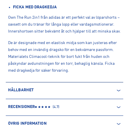
FICKA MED DRAGKEDJA
Own The Run 2in1 från adidas är ett perfekt val av löparshorts –
oavsett om du tränar för långa lopp eller vardagsmotionerar.
Innershortsen sitter bekvämt åt och hjälper till att minska skav.
De är designade med en elastisk midja som kan justeras efter
behov med en invändig dragsko för en bekvämare passform.
Materialets Climacool-teknik för bort fukt från huden och
påskyndar avdunstningen för en torr, behaglig känsla. Ficka
med dragkedja för säker förvaring.
HÅLLBARHET
ÅTERVUNNEN POLYESTER
RECENSIONER
(
4.7
)
Polyesterfibern är baserad på petroleum och kommer därmed
från en icke-förnyelsebar källa. Produkter producerade av
ÖVRIG INFORMATION
återvunnen polyester kommer däremot främst från PET-flaskor.