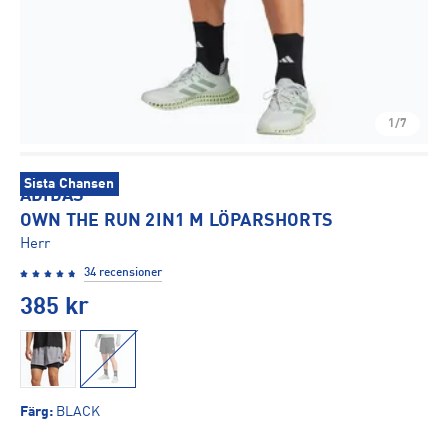
1/7
Sista Chansen
ADIDAS
OWN THE RUN 2IN1 M LÖPARSHORTS
Herr
34 recensioner
385
kr
Färg
:
BLACK