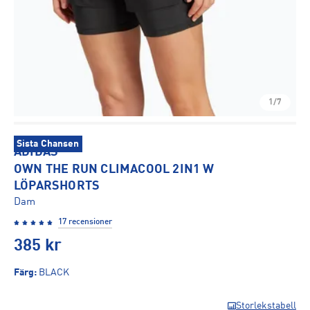
1/7
Sista Chansen
ADIDAS
OWN THE RUN CLIMACOOL 2IN1 W
LÖPARSHORTS
Dam
17 recensioner
385
kr
Färg
:
BLACK
Storlekstabell