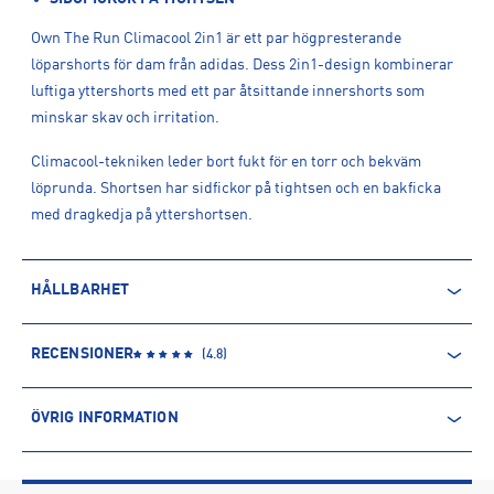
Own The Run Climacool 2in1 är ett par högpresterande
löparshorts för dam från adidas. Dess 2in1-design kombinerar
luftiga yttershorts med ett par åtsittande innershorts som
minskar skav och irritation.
Climacool-tekniken leder bort fukt för en torr och bekväm
löprunda. Shortsen har sidfickor på tightsen och en bakficka
med dragkedja på yttershortsen.
HÅLLBARHET
ÅTERVUNNEN POLYESTER
RECENSIONER
(
4.8
)
Polyesterfibern är baserad på petroleum och kommer därmed
från en icke-förnyelsebar källa. Produkter producerade av
ÖVRIG INFORMATION
återvunnen polyester kommer däremot främst från PET-flaskor.
Processen innebär minskade utsläpp av koldioxid och mindre
ARTIKELINFORMATION
användning av vatten och kemikalier.
Produktnummer: 1585308