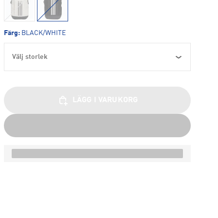
Färg
:
BLACK/WHITE
Välj storlek
LÄGG I VARUKORG