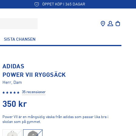
ÖPPET KÖP I 365 DAGAR
SISTA CHANSEN
ADIDAS
POWER VII RYGGSÄCK
Herr, Dam
35 recensioner
350
kr
Power VII är en mångsidig väska från adidas som passar lika bra i
skolan som på gymmet.