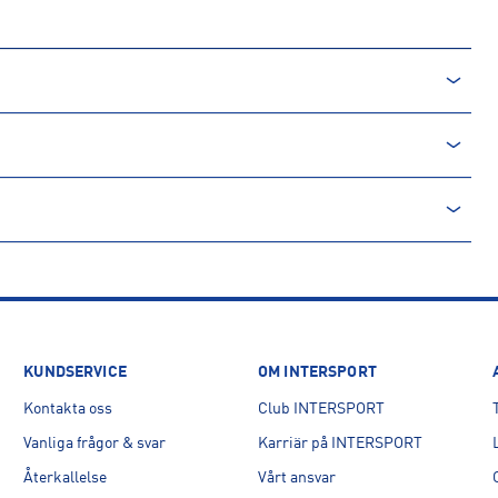
rån en icke-förnyelsebar källa. Produkter producerade av
. Processen innebär minskade utsläpp av koldioxid och mindre
KUNDSERVICE
OM INTERSPORT
Kontakta oss
Club INTERSPORT
Vanliga frågor & svar
Karriär på INTERSPORT
Återkallelse
Vårt ansvar