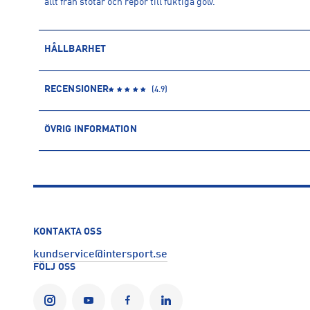
allt från stötar och repor till fuktiga golv.
HÅLLBARHET
ÅTERVUNNEN POLYESTER
RECENSIONER
(
4.9
)
Polyesterfibern är baserad på petroleum och kommer därmed f
återvunnen polyester kommer däremot främst från PET-flaskor
ÖVRIG INFORMATION
användning av vatten och kemikalier.
ARTIKELINFORMATION
Läs mer om hur Intersport tar ansvar för människa och miljö
Produktnummer: 1566803
Leverantörens produktnummer: IP9774
Artikelnummer: 156680301-BLACK/WHITE
Sporter:
Träning
KONTAKTA OSS
Tillverkare
:
Adidas Sverige AB
kundservice@intersport.se
Tillverkaradress
:
Gustav III:s Boulevard 138, 169 70, Solna, SE
FÖLJ OSS
Kontakt tillverkare
:
https://www.adidas.se/