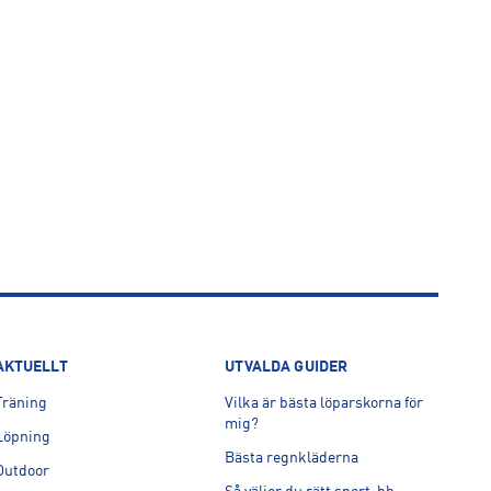
AKTUELLT
UTVALDA GUIDER
Träning
Vilka är bästa löparskorna för
mig?
Löpning
Bästa regnkläderna
Outdoor