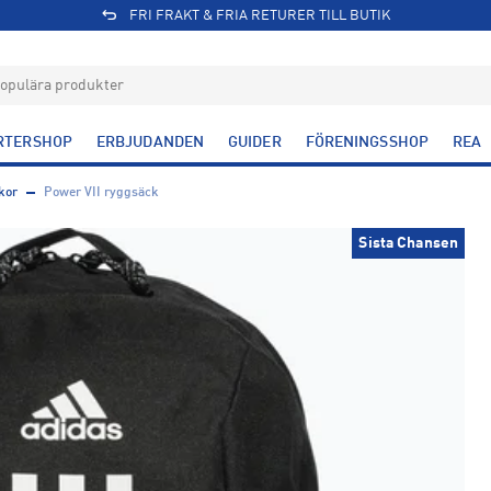
FRI FRAKT & FRIA RETURER TILL BUTIK
RTERSHOP
ERBJUDANDEN
GUIDER
FÖRENINGSSHOP
REA
kor
Power VII ryggsäck
Sista Chansen