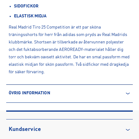
SIDOFICKOR
ELASTISK MIDJA
Real Madrid Tiro 25 Competition är ett par sköna
träningsshorts för herr från adidas som pryds av Real Madrids
klubbmärke. Shortsen är tillverkade av återvunnen polyester
och det fuktabsorberande AEROREADY-materialet håller dig
torr och bekväm oavsett aktivitet. De har en smal passform med
elastisk midjan för skön passform. Två sidfickor med dragkedja
för säker förvaring.
ÖVRIG INFORMATION
ARTIKELINFORMATION
Produktnummer: 1597401
Leverantörens produktnummer: JP4030
Artikelnummer: 159740101-BLUBIR
Kundservice
Sporter:
Fotboll