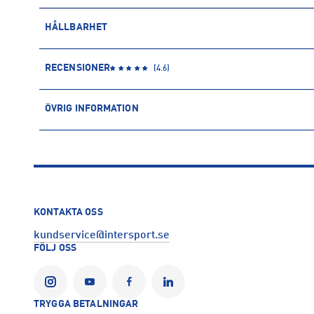
HÅLLBARHET
ÅTERVUNNEN POLYESTER
RECENSIONER
(
4.6
)
Polyesterfibern är baserad på petroleum och kommer därmed f
återvunnen polyester kommer däremot främst från PET-flaskor
ÖVRIG INFORMATION
användning av vatten och kemikalier.
ARTIKELINFORMATION
Läs mer om hur Intersport tar ansvar för människa och miljö
Produktnummer: 1586314
Leverantörens produktnummer: JN7482
Artikelnummer: 158631401-TEAGRN/WHITE
Sporter:
Fotboll
KONTAKTA OSS
Tillverkare
:
Adidas Sverige AB
kundservice@intersport.se
Tillverkaradress
:
Gustav III:s Boulevard 138, 169 70, Solna, SE
FÖLJ OSS
Kontakt tillverkare
:
https://www.adidas.se/
TRYGGA BETALNINGAR