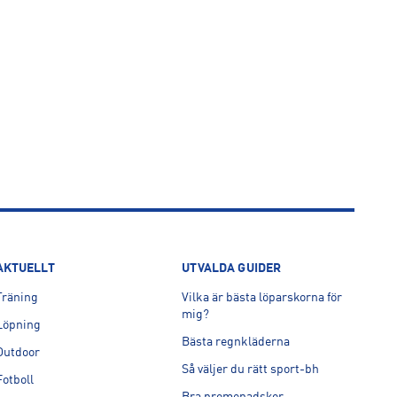
AKTUELLT
UTVALDA GUIDER
Träning
Vilka är bästa löparskorna för
mig?
Löpning
Bästa regnkläderna
Outdoor
Så väljer du rätt sport-bh
Fotboll