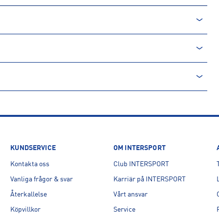
rån en icke-förnyelsebar källa. Produkter producerade av
. Processen innebär minskade utsläpp av koldioxid och mindre
KUNDSERVICE
OM INTERSPORT
Kontakta oss
Club INTERSPORT
Vanliga frågor & svar
Karriär på INTERSPORT
Återkallelse
Vårt ansvar
Köpvillkor
Service