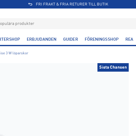
FRI FRAKT & FRIA RETURER TILL BUTIK
RTERSHOP
ERBJUDANDEN
GUIDER
FÖRENINGSSHOP
REA
ise 3 W löparskor
Sista Chansen