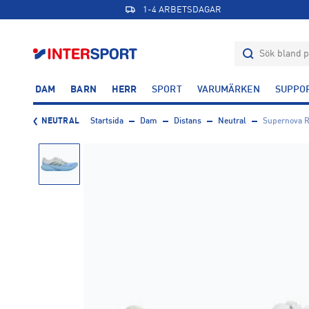
1-4 ARBETSDAGAR
DAM
BARN
HERR
SPORT
VARUMÄRKEN
SUPPO
NEUTRAL
Startsida
Dam
Distans
Neutral
Supernova R