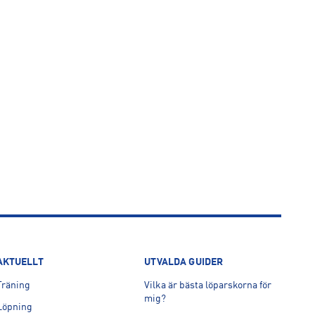
AKTUELLT
UTVALDA GUIDER
Träning
Vilka är bästa löparskorna för
mig?
Löpning