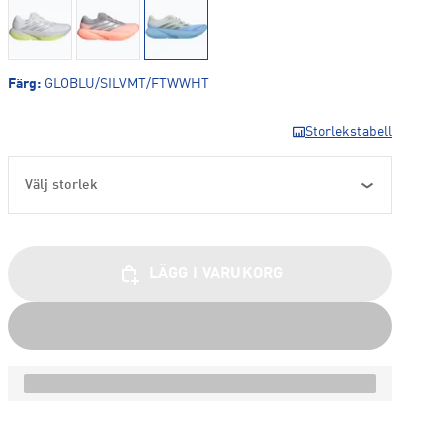
Färg
:
GLOBLU/SILVMT/FTWWHT
Storlekstabell
Välj storlek
LÄGG I VARUKORG