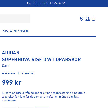
ÖPPET KÖP I 365 DAGAR
SISTA CHANSEN
ADIDAS
SUPERNOVA RISE 3 W LÖPARSKOR
Dam
1 recensioner
999
kr
Supernova Rise 3 från adidas är ett par högpresterande, neutrala
löparskor för dam för de som är ute efter en mångsidig, lätt
distanssko.