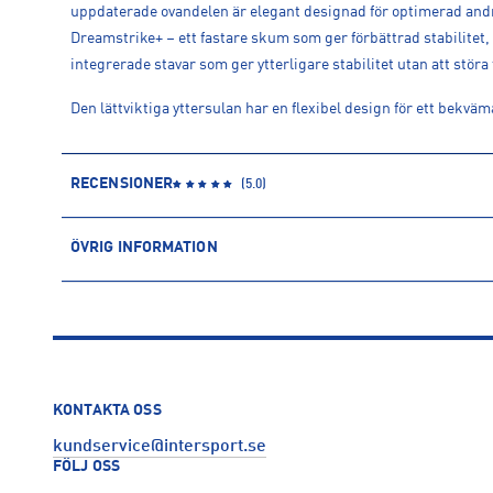
uppdaterade ovandelen är elegant designad för optimerad an
Dreamstrike+ – ett fastare skum som ger förbättrad stabilitet,
integrerade stavar som ger ytterligare stabilitet utan att störa
Den lättviktiga yttersulan har en flexibel design för ett bekvä
RECENSIONER
(
5.0
)
ÖVRIG INFORMATION
ARTIKELINFORMATION
Produktnummer: 1615471
Leverantörens produktnummer: JR1613
Artikelnummer: 161547101-GLOBLU/SILVMT/FTWWHT
Sporter:
Löpning
KONTAKTA OSS
Tillverkare
:
Adidas Sverige AB
kundservice@intersport.se
Tillverkaradress
:
Gustav III:s Boulevard 138, 169 70, Solna, SE
FÖLJ OSS
Kontakt tillverkare
:
https://www.adidas.se/