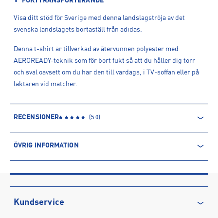
FUKTTRANSPORTERANDE
Visa ditt stöd för Sverige med denna landslagströja av det
svenska landslagets bortaställ från adidas.
Denna t-shirt är tillverkad av återvunnen polyester med
AEROREADY-teknik som för bort fukt så att du håller dig torr
och sval oavsett om du har den till vardags, i TV-soffan eller på
läktaren vid matcher.
RECENSIONER
(
5.0
)
ÖVRIG INFORMATION
ARTIKELINFORMATION
Produktnummer: 1568307
Leverantörens produktnummer: IN1099
Artikelnummer: 156830701-TENABL
Kundservice
Sporter:
Fotboll