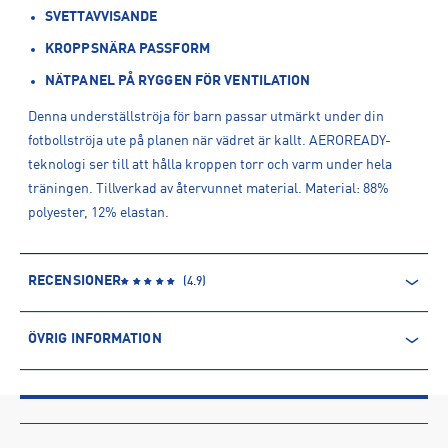
SVETTAVVISANDE
KROPPSNÄRA PASSFORM
NÄTPANEL PÅ RYGGEN FÖR VENTILATION
Denna underställströja för barn passar utmärkt under din
fotbollströja ute på planen när vädret är kallt. AEROREADY-
teknologi ser till att hålla kroppen torr och varm under hela
träningen. Tillverkad av återvunnet material. Material: 88%
polyester, 12% elastan.
RECENSIONER
(
4.9
)
ÖVRIG INFORMATION
ARTIKELINFORMATION
Produktnummer: 1488423
Leverantörens produktnummer: GN5713
Artikelnummer: 148842301-WHITE