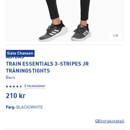
1/8
Sista Chansen
ADIDAS
TRAIN ESSENTIALS 3-STRIPES JR
TRÄNINGSTIGHTS
Barn
2 recensioner
210
kr
Färg
:
BLACK/WHITE
Storlekstabell