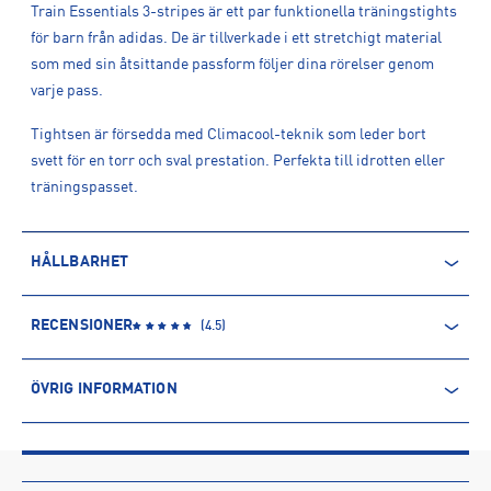
Train Essentials 3-stripes är ett par funktionella träningstights
för barn från adidas. De är tillverkade i ett stretchigt material
som med sin åtsittande passform följer dina rörelser genom
varje pass.
Tightsen är försedda med Climacool-teknik som leder bort
svett för en torr och sval prestation. Perfekta till idrotten eller
träningspasset.
HÅLLBARHET
ÅTERVUNNEN POLYESTER
RECENSIONER
(
4.5
)
Polyesterfibern är baserad på petroleum och kommer därmed
från en icke-förnyelsebar källa. Produkter producerade av
ÖVRIG INFORMATION
återvunnen polyester kommer däremot främst från PET-flaskor.
Processen innebär minskade utsläpp av koldioxid och mindre
ARTIKELINFORMATION
användning av vatten och kemikalier.
Produktnummer: 1587832
Leverantörens produktnummer: JJ5036