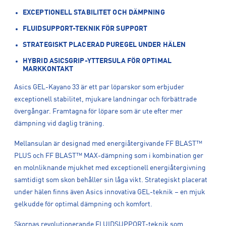
EXCEPTIONELL STABILITET OCH DÄMPNING
FLUIDSUPPORT-TEKNIK FÖR SUPPORT
STRATEGISKT PLACERAD PUREGEL UNDER HÄLEN
HYBRID ASICSGRIP-YTTERSULA FÖR OPTIMAL
MARKKONTAKT
Asics GEL-Kayano 33 är ett par löparskor som erbjuder
exceptionell stabilitet, mjukare landningar och förbättrade
övergångar. Framtagna för löpare som är ute efter mer
dämpning vid daglig träning.
Mellansulan är designad med energiåtergivande FF BLAST™
PLUS och FF BLAST™ MAX-dämpning som i kombination ger
en molnliknande mjukhet med exceptionell energiåtergivning
samtidigt som skon behåller sin låga vikt. Strategiskt placerat
under hälen finns även Asics innovativa GEL-teknik – en mjuk
gelkudde för optimal dämpning och komfort.
Skornas revolutionerande FLUIDSUPPORT-teknik som