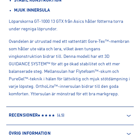
STABIL KONSTRUKTION
MJUK INNERSULA
Löparskorna GT-1000 13 GTX från Asics håller fötterna torra
under regniga löprundor.
Ovandelen är utrustad med ett vattentätt Gore-Tex™-membran
som håller ute väta och lera, vilket även tungans
vingkonstruktion bidrar till. Denna modell har ett 3D
GUIDANCE SYSTEM™ för att ge ökad stabilitet och ett mer
balanserade steg. Mellansulan har Flytefoam™-skum och
PureGel™-teknik i hälen för lättviktig och mjuk stötdämpning i
varje löpsteg. OrthoLite™-innersulan bidrar till den goda
komforten. Yttersulan är mönstrad för ett bra markgrepp.
RECENSIONER
(
4.5
)
ÖVRIG INFORMATION