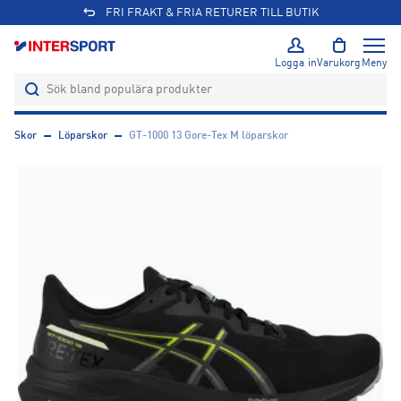
FRI FRAKT & FRIA RETURER TILL BUTIK
Logga in
Varukorg
Meny
Skor
Löparskor
GT-1000 13 Gore-Tex M löparskor