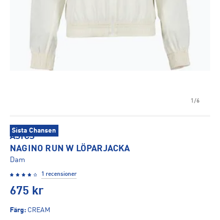
1/6
Sista Chansen
ASICS
NAGINO RUN W LÖPARJACKA
Dam
1 recensioner
675
kr
Färg
:
CREAM