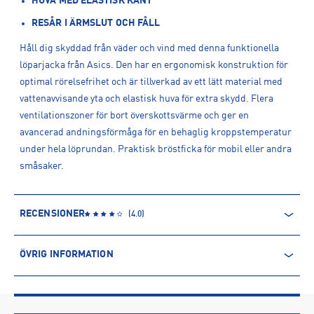
HUVA MED ELASTISK KANT
RESÅR I ÄRMSLUT OCH FÅLL
Håll dig skyddad från väder och vind med denna funktionella
löparjacka från Asics. Den har en ergonomisk konstruktion för
optimal rörelsefrihet och är tillverkad av ett lätt material med
vattenavvisande yta och elastisk huva för extra skydd. Flera
ventilationszoner för bort överskottsvärme och ger en
avancerad andningsförmåga för en behaglig kroppstemperatur
under hela löprundan. Praktisk bröstficka för mobil eller andra
småsaker.
RECENSIONER
(
4.0
)
ÖVRIG INFORMATION
ARTIKELINFORMATION
Produktnummer: 1543020
Leverantörens produktnummer: 2012C753